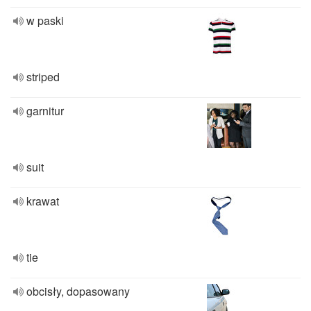
w paski
striped
garnitur
suit
krawat
tie
obcisły, dopasowany