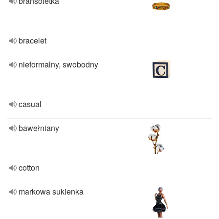
bransoletka
bracelet
nieformalny, swobodny
casual
bawełniany
cotton
markowa sukienka