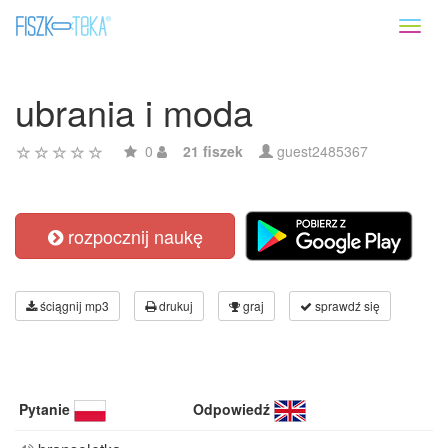
Toggl
naviga
ubrania i moda
0
21 fiszek
guest2485367
rozpocznij naukę
ściągnij mp3
drukuj
graj
sprawdź się
Pytanie
Odpowiedź