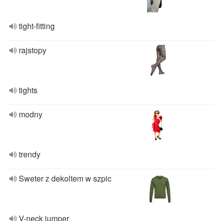
tight-fitting
rajstopy
tights
modny
trendy
Sweter z dekoltem w szpic
V-neck jumper