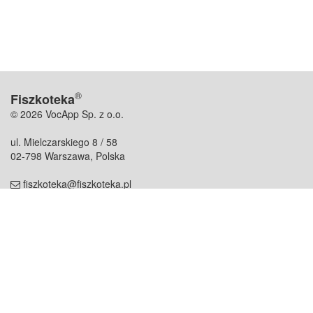
®
Fiszkoteka
© 2026 VocApp Sp. z o.o.
ul. Mielczarskiego 8 / 58
02-798 Warszawa, Polska
fiszkoteka@fiszkoteka.pl
NIP: 951 245 79 19
REGON: 369 727 696