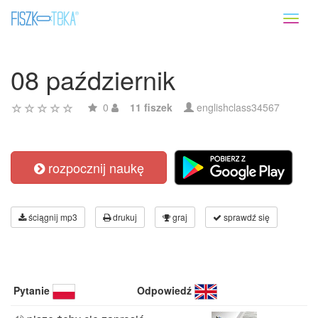
Toggl
naviga
08 październik
0
11 fiszek
englishclass34567
rozpocznij naukę
ściągnij mp3
drukuj
graj
sprawdź się
Pytanie
Odpowiedź