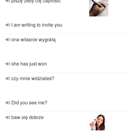
piszę żeby cię zaprosić
I am writing to invite you
ona własnie wygrałą
she has just won
czy mnie widziałeś?
Did you see me?
baw się dobrze