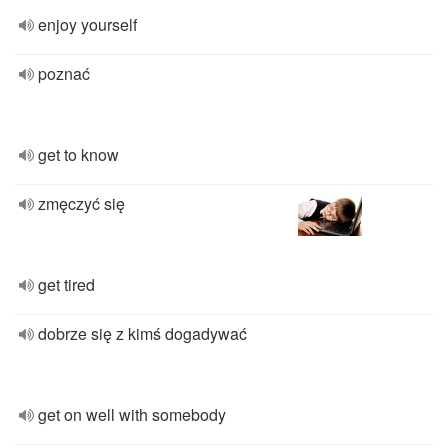
enjoy yourself
poznać
get to know
zmęczyć się
get tired
dobrze się z kimś dogadywać
get on well with somebody