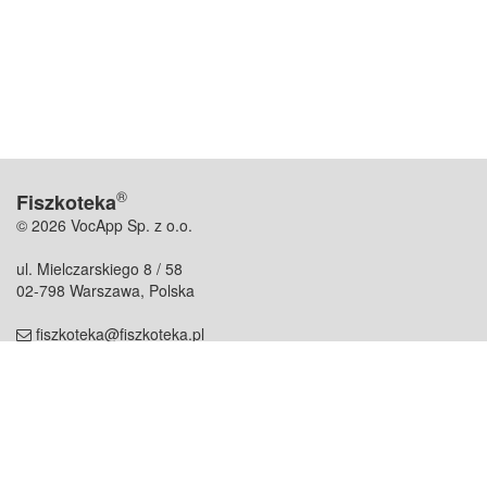
®
Fiszkoteka
© 2026 VocApp Sp. z o.o.
ul. Mielczarskiego 8 / 58
02-798 Warszawa, Polska
fiszkoteka@fiszkoteka.pl
NIP: 951 245 79 19
REGON: 369 727 696