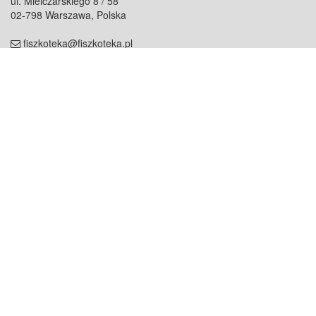
ul. Mielczarskiego 8 / 58
02-798 Warszawa, Polska
fiszkoteka@fiszkoteka.pl
NIP: 951 245 79 19
REGON: 369 727 696
Kontakt
O firmie
odezwij się do nas
o nas
współpraca
partnerzy
dla prasy
praca
staż
Oferty
blog
dla rodzin