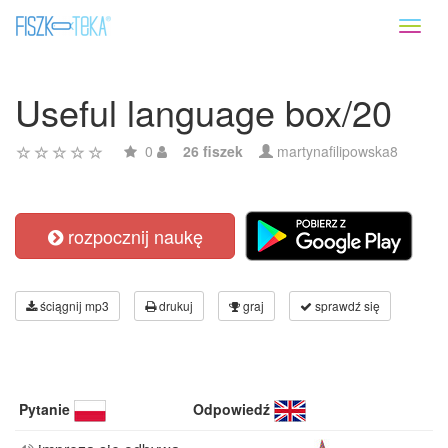
Toggl
naviga
Useful language box/20
0
26 fiszek
martynafilipowska8
rozpocznij naukę
ściągnij mp3
drukuj
graj
sprawdź się
Pytanie
Odpowiedź