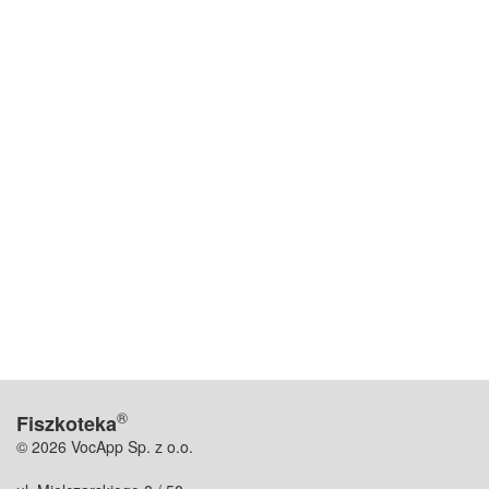
®
Fiszkoteka
© 2026 VocApp Sp. z o.o.