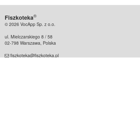
®
Fiszkoteka
© 2026 VocApp Sp. z o.o.
ul. Mielczarskiego 8 / 58
02-798 Warszawa, Polska
fiszkoteka@fiszkoteka.pl
NIP: 951 245 79 19
REGON: 369 727 696
Kontakt
O firmie
odezwij się do nas
o nas