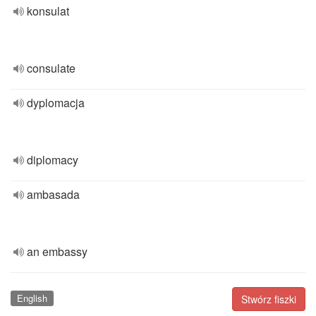
konsulat
consulate
dyplomacja
diplomacy
ambasada
an embassy
English
Stwórz fiszki