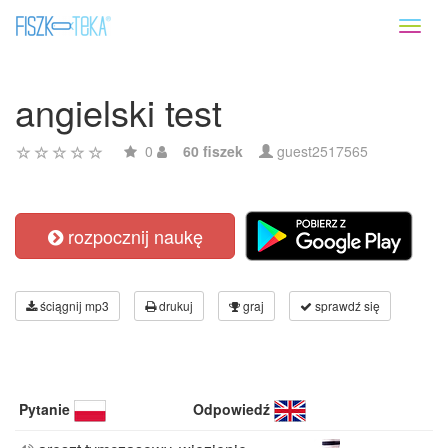
Toggl
naviga
angielski test
0
60 fiszek
guest2517565
rozpocznij naukę
ściągnij mp3
drukuj
graj
sprawdź się
Pytanie
Odpowiedź