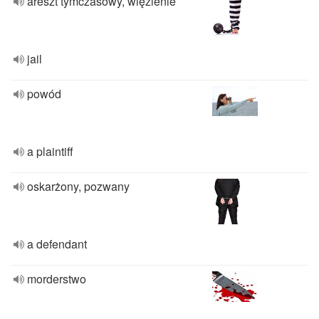
areszt tymczasowy, więzienie
jail
powód
a plaintiff
oskarżony, pozwany
a defendant
morderstwo