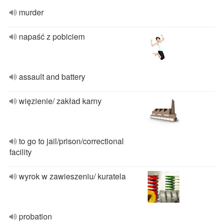
murder
napaść z pobiciem
assault and battery
więzienie/ zakład karny
to go to jail/prison/correctional
facility
wyrok w zawieszeniu/ kuratela
probation