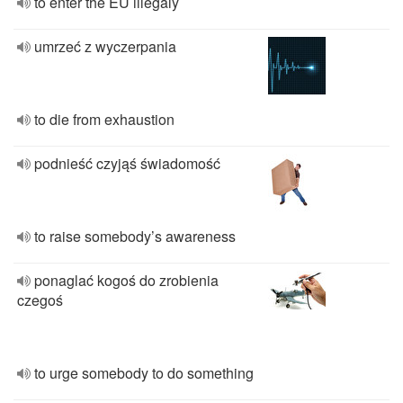
to enter the EU illegaly
umrzeć z wyczerpania
to die from exhaustion
podnieść czyjąś świadomość
to raise somebody’s awareness
ponaglać kogoś do zrobienia
czegoś
to urge somebody to do something