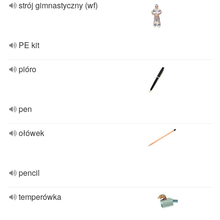
strój gimnastyczny (wf)
PE kit
pióro
pen
ołówek
pencil
temperówka