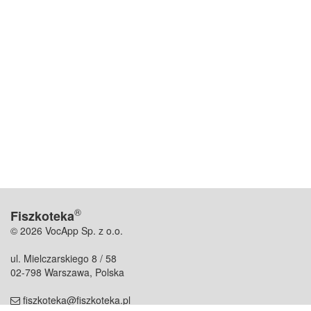
®
Fiszkoteka
© 2026 VocApp Sp. z o.o.
ul. Mielczarskiego 8 / 58
02-798 Warszawa, Polska
fiszkoteka@fiszkoteka.pl