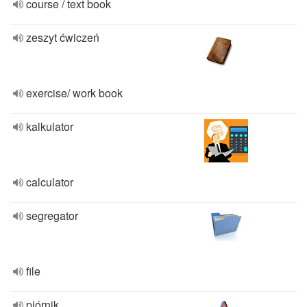
course / text book
zeszyt ćwiczeń
exercise/ work book
kalkulator
calculator
segregator
file
piórnik