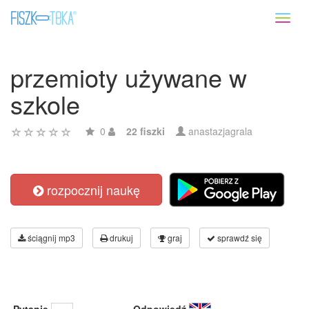
Toggl
naviga
przemioty używane w
szkole
0
22 fiszki
anastazjagrala
rozpocznij naukę
ściągnij mp3
drukuj
graj
sprawdź się