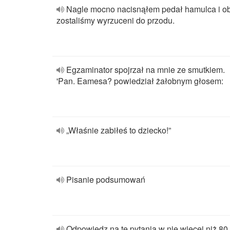
Nagle mocno nacisnąłem pedał hamulca i o
zostaliśmy wyrzuceni do przodu.
Egzaminator spojrzał na mnie ze smutkiem.
'Pan. Eamesa? powiedział żałobnym głosem:
„Właśnie zabiłeś to dziecko!”
Pisanie podsumowań
Odpowiedz na te pytania w nie więcej niż 80