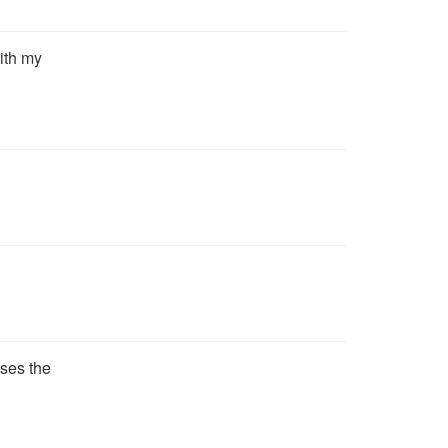
ith my
sses the