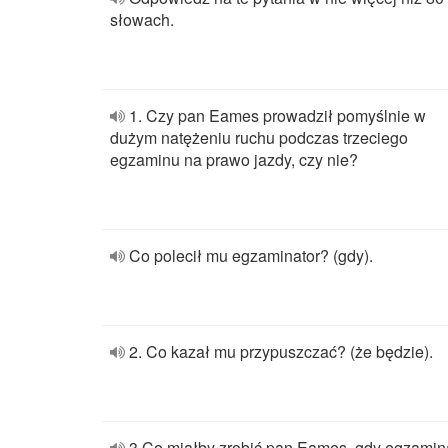
słowach.
1. Czy pan Eames prowadził pomyślnie w
dużym natężeniu ruchu podczas trzeciego
egzaminu na prawo jazdy, czy nie?
Co polecił mu egzaminator? (gdy).
2. Co kazał mu przypuszczać? (że będzie).
3 Co miałby zrobić pan Eames, gdy egzamin