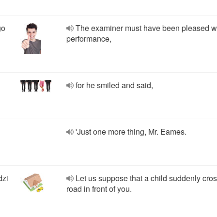
go
The examiner must have been pleased w
performance,
for he smiled and said,
'Just one more thing, Mr. Eames.
dzi
Let us suppose that a child suddenly cro
road in front of you.