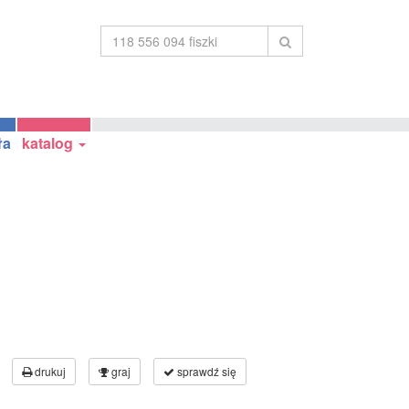
ła
katalog
drukuj
graj
sprawdź się