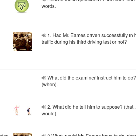
words.
1. Had Mr. Eames driven successfully in
traffic during his third driving test or not?
What did the examiner instruct him to do?
(when).
2. What did he tell him to suppose? (that..
would).
ator
3 What would Mr. Eames have to do whe