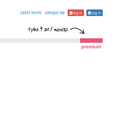
załóż konto
zaloguj się
log in
log in
premium