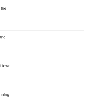
 the
 and
f town,
inning