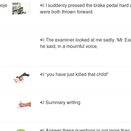
boje
I suddenly pressed the brake pedal hard
were both thrown forward.
The examiner looked at me sadly. 'Mr. E
he said, in a mournful voice,
‘you have just killed that child!’
Summary writing
Answer these questions in not more than