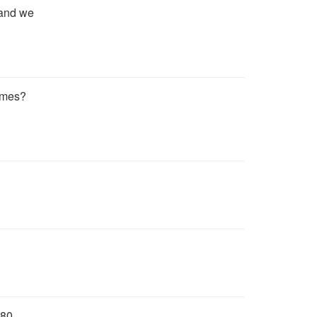
 and we
ames?
 80