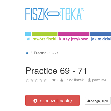
stwórz fiszki
kursy językowe
jak to dzia
Practice 69 - 71
Practice 69 - 71
0
127 fiszek
pawelm4
rozpocznij naukę
ściągnij mp3