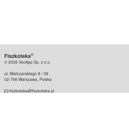
®
Fiszkoteka
© 2026 VocApp Sp. z o.o.
ul. Mielczarskiego 8 / 58
02-798 Warszawa, Polska
fiszkoteka@fiszkoteka.pl
NIP: 951 245 79 19
REGON: 369 727 696