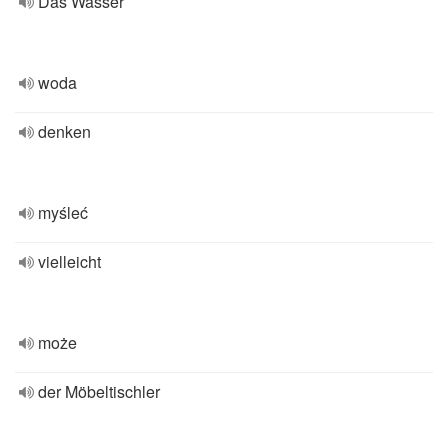
Das Wasser
woda
denken
myśleć
vielleicht
może
der Möbeltischler