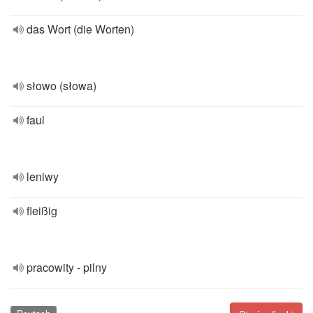
das Wort (die Worten)
słowo (słowa)
faul
leniwy
fleißig
pracowity - pilny