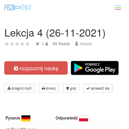
Toggl
naviga
Lekcja 4 (26-11-2021)
0
65 fiszek
hekate
rozpocznij naukę
ściągnij mp3
drukuj
graj
sprawdź się
Pytanie
Odpowiedź