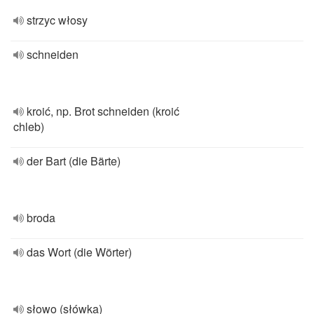
strzyc włosy
schneiden
kroić, np. Brot schneiden (kroić
chleb)
der Bart (die Bärte)
broda
das Wort (die Wörter)
słowo (słówka)