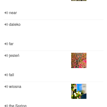
near
daleko
far
jesień
fall
wiosna
the Spring