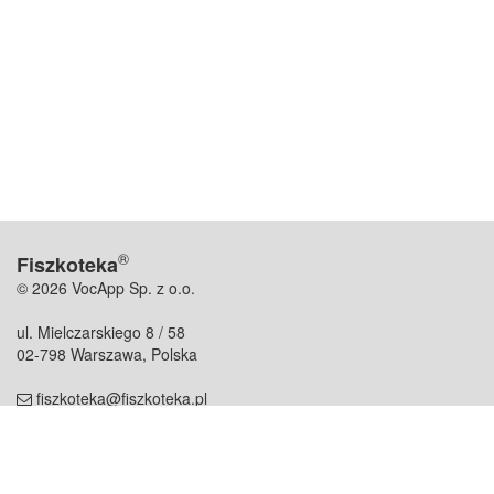
®
Fiszkoteka
© 2026 VocApp Sp. z o.o.
ul. Mielczarskiego 8 / 58
02-798 Warszawa, Polska
fiszkoteka@fiszkoteka.pl
NIP: 951 245 79 19
REGON: 369 727 696