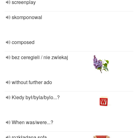
screenplay
skomponowal
composed
bez ceregieli / nie zwlekaj
without further ado
Kiedy był/byla/bylo...?
When was/were...?
rozkładana sofa