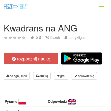
Toggl
naviga
Kwadrans na ANG
0
70 fiszek
patrykligas
rozpocznij naukę
ściągnij mp3
drukuj
graj
sprawdź się
Pytanie
Odpowiedź