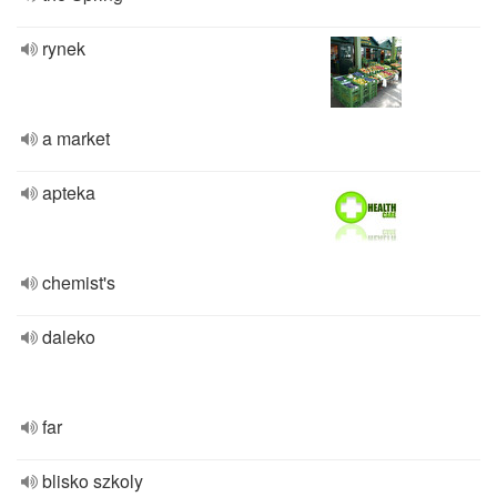
rynek
a market
apteka
chemist's
daleko
far
blisko szkoly