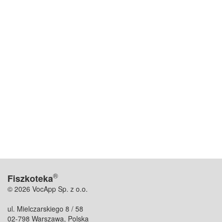
®
Fiszkoteka
© 2026 VocApp Sp. z o.o.
ul. Mielczarskiego 8 / 58
02-798 Warszawa, Polska