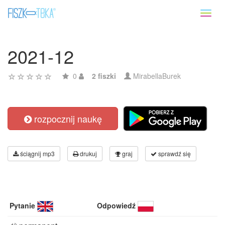
Toggl
naviga
2021-12
0
2 fiszki
MirabellaBurek
rozpocznij naukę
ściągnij mp3
drukuj
graj
sprawdź się
Pytanie
Odpowiedź