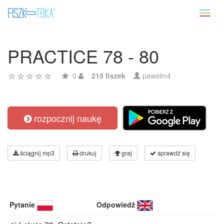
Toggl
naviga
PRACTICE 78 - 80
0
215 fiszek
pawelm4
rozpocznij naukę
ściągnij mp3
drukuj
graj
sprawdź się
Pytanie
Odpowiedź