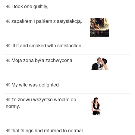
I took one guiltily,
zapaliłem i paliłem z satysfakcją.
lit it and smoked with satisfaction.
Moja żona była zachwycona
My wife was delighted
że znowu wszystko wróciło do
normy.
that things had returned to normal