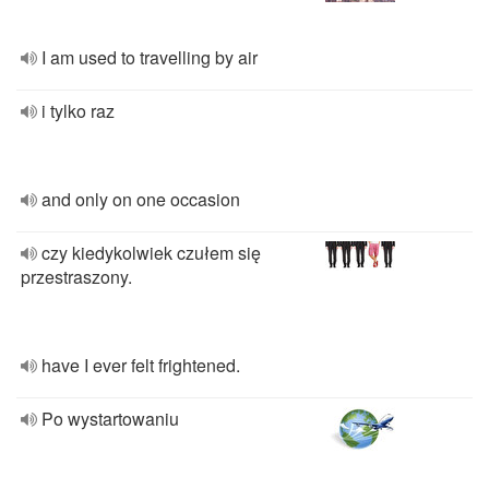
I am used to travelling by air
i tylko raz
and only on one occasion
czy kiedykolwiek czułem się
przestraszony.
have I ever felt frightened.
Po wystartowaniu