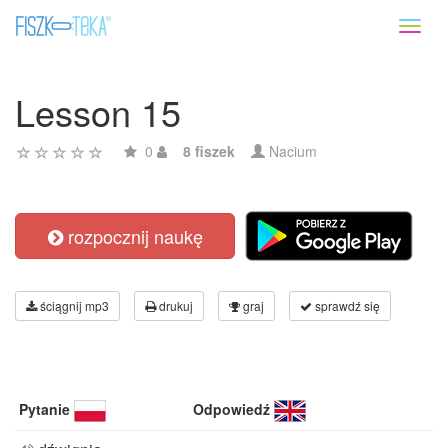
Toggl
naviga
Lesson 15
0
8 fiszek
Nacium
rozpocznij naukę
ściągnij mp3
drukuj
graj
sprawdź się
Pytanie
Odpowiedź