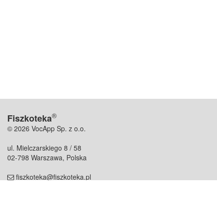
®
Fiszkoteka
© 2026 VocApp Sp. z o.o.
ul. Mielczarskiego 8 / 58
02-798 Warszawa, Polska
fiszkoteka@fiszkoteka.pl
NIP: 951 245 79 19
REGON: 369 727 696