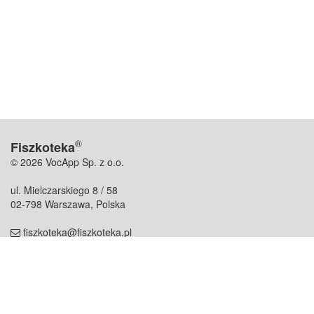
®
Fiszkoteka
© 2026 VocApp Sp. z o.o.
ul. Mielczarskiego 8 / 58
02-798 Warszawa, Polska
fiszkoteka@fiszkoteka.pl
NIP: 951 245 79 19
REGON: 369 727 696