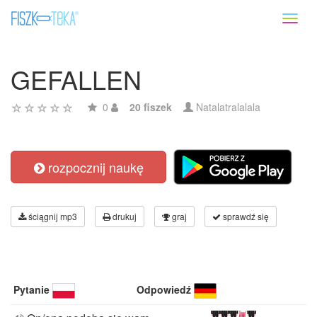
Toggl
naviga
GEFALLEN
0
20 fiszek
Natalatralalala
rozpocznij naukę
ściągnij mp3
drukuj
graj
sprawdź się
Pytanie
Odpowiedź