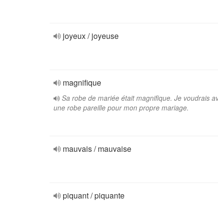
joyeux / joyeuse
magnifique
Sa robe de mariée était magnifique. Je voudrais av
une robe pareille pour mon propre mariage.
mauvais / mauvaise
piquant / piquante