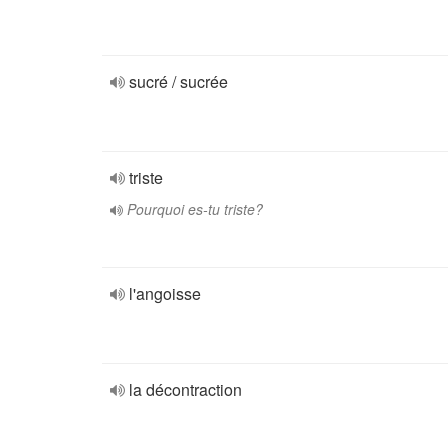
sucré / sucrée
triste
Pourquoi es-tu triste?
l'angoisse
la décontraction