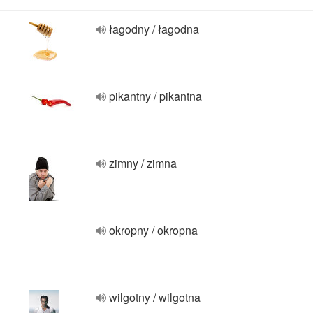
łagodny / łagodna
pikantny / pikantna
zimny / zimna
okropny / okropna
wilgotny / wilgotna