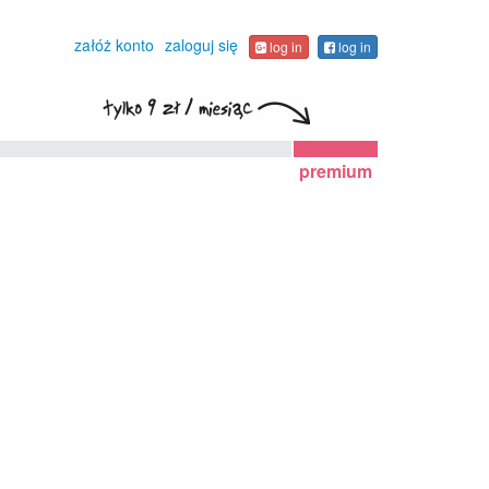
załóż konto
zaloguj się
log in
log in
premium