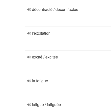
décontracté / décontractée
l'excitation
excité / excitée
la fatigue
fatigué / fatiguée