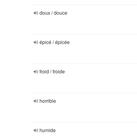
doux / douce
épicé / épicée
froid / froide
horrible
humide