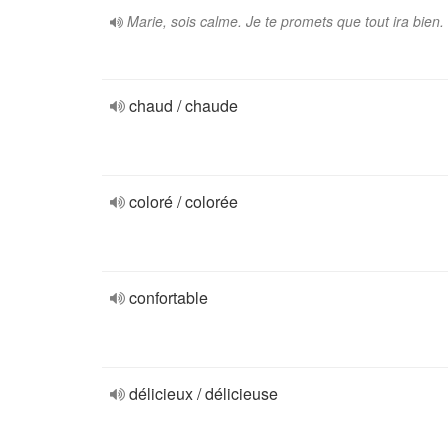
Marie, sois calme. Je te promets que tout ira bien.
chaud / chaude
coloré / colorée
confortable
délicieux / délicieuse