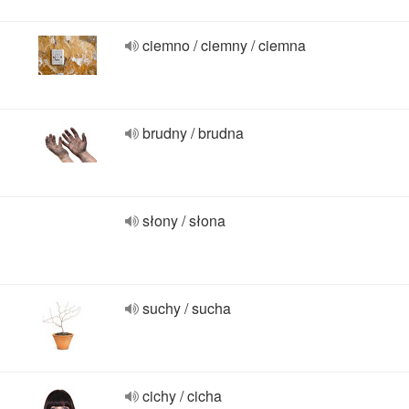
ciemno / ciemny / ciemna
brudny / brudna
słony / słona
suchy / sucha
cichy / cicha