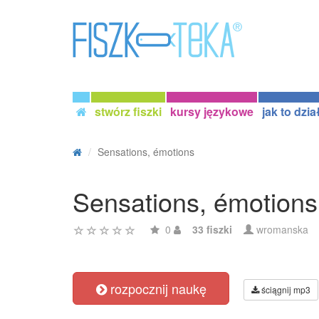
stwórz fiszki
kursy językowe
jak to dzia
Sensations, émotions
Sensations, émotions
0
33 fiszki
wromanska
rozpocznij naukę
ściągnij mp3