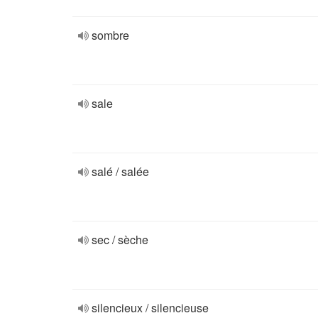
sombre
sale
salé / salée
sec / sèche
silencieux / silencieuse