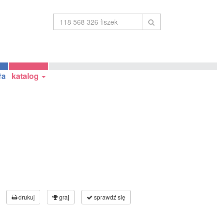
ła
katalog
drukuj
graj
sprawdź się