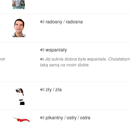
radosny / radosna
wspaniały
oir
Jej suknia ślubna była wspaniała. Chciałabym
taką samą na moim ślubie.
zły / zła
pikantny / ostry / ostra