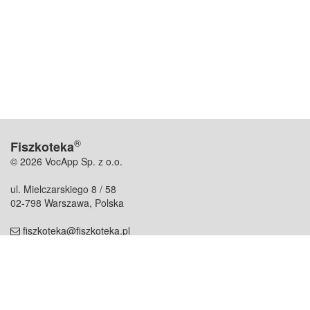
®
Fiszkoteka
© 2026 VocApp Sp. z o.o.
ul. Mielczarskiego 8 / 58
02-798 Warszawa, Polska
fiszkoteka@fiszkoteka.pl
NIP: 951 245 79 19
REGON: 369 727 696