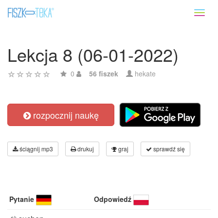
Toggl
naviga
Lekcja 8 (06-01-2022)
0
56 fiszek
hekate
rozpocznij naukę
ściągnij mp3
drukuj
graj
sprawdź się
Pytanie
Odpowiedź