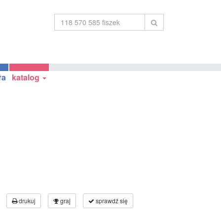
ła
katalog
drukuj
graj
sprawdź się