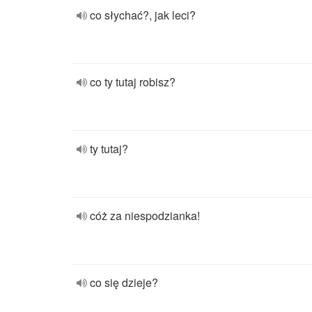
co słychać?, jak leci?
co ty tutaj robisz?
ty tutaj?
cóż za niespodzianka!
co się dzieje?