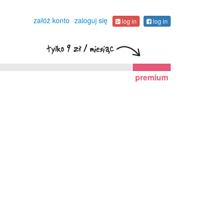
załóż konto
zaloguj się
log in
log in
premium