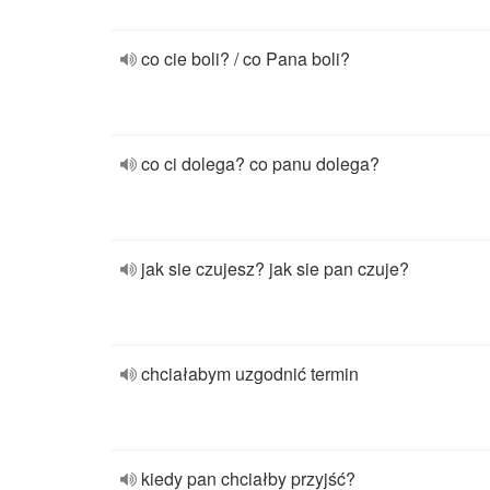
co cie boli? / co Pana boli?
co ci dolega? co panu dolega?
jak sie czujesz? jak sie pan czuje?
chciałabym uzgodnić termin
kiedy pan chciałby przyjść?