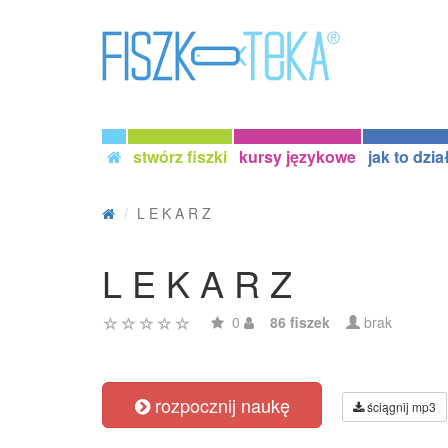
stwórz fiszki
kursy językowe
jak to dzia
L E K A R Z
L E K A R Z
0
86 fiszek
brak
rozpocznij naukę
ściągnij mp3