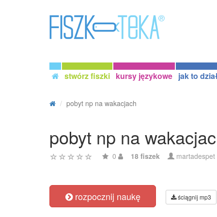
stwórz fiszki
kursy językowe
jak to dzia
pobyt np na wakacjach
pobyt np na wakacja
0
18 fiszek
martadespet
rozpocznij naukę
ściągnij mp3