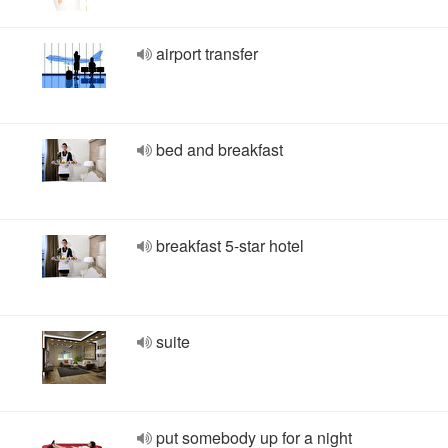
airport transfer
bed and breakfast
breakfast 5-star hotel
suite
put somebody up for a night