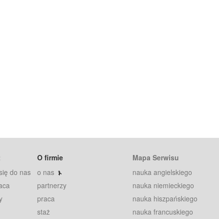
t
O firmie
Mapa Serwisu
się do nas
o nas
nauka angielskiego
aca
partnerzy
nauka niemieckiego
y
praca
nauka hiszpańskiego
staż
nauka francuskiego