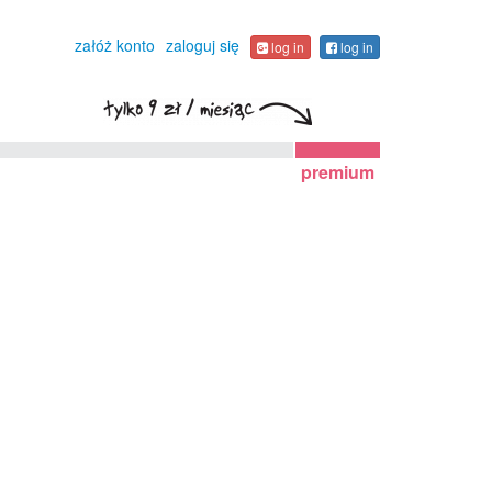
załóż konto
zaloguj się
log in
log in
premium