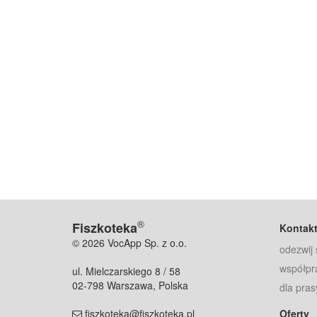
®
Fiszkoteka
Kontak
© 2026 VocApp Sp. z o.o.
odezwij 
współpr
ul. Mielczarskiego 8 / 58
02-798 Warszawa, Polska
dla pras
fiszkoteka@fiszkoteka.pl
Oferty