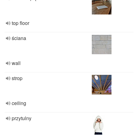
top floor
ściana
wall
strop
ceiling
przytulny