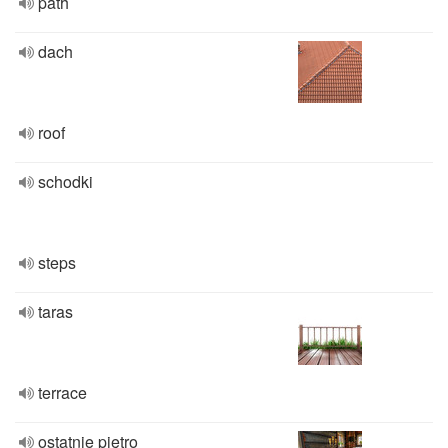
path
dach
roof
schodki
steps
taras
terrace
ostatnie piętro