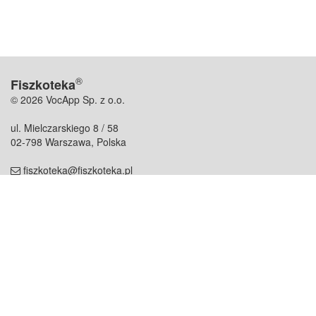
®
Fiszkoteka
© 2026 VocApp Sp. z o.o.
ul. Mielczarskiego 8 / 58
02-798 Warszawa, Polska
fiszkoteka@fiszkoteka.pl
NIP: 951 245 79 19
REGON: 369 727 696