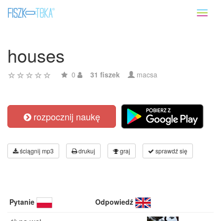
Toggl
naviga
houses
0
31 fiszek
macsa
rozpocznij naukę
ściągnij mp3
drukuj
graj
sprawdź się
Pytanie
Odpowiedź