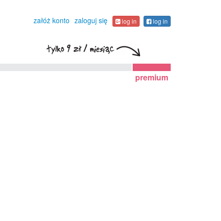
załóż konto
zaloguj się
log in
log in
premium