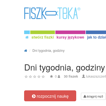
stwórz fiszki
kursy językowe
jak to dzia
Dni tygodnia, godziny
Dni tygodnia, godziny
0
30 fiszek
lukaszszczer
rozpocznij naukę
ściągnij mp3