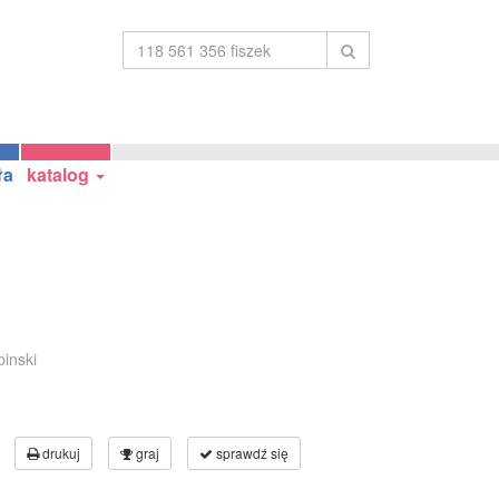
ła
katalog
binski
drukuj
graj
sprawdź się