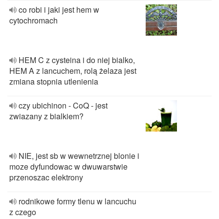
co robi i jaki jest hem w
cytochromach
HEM C z cysteina i do niej bialko,
HEM A z lancuchem, rolą żelaza jest
zmiana stopnia utlenienia
czy ubichinon - CoQ - jest
zwiazany z bialkiem?
NIE, jest sb w wewnetrznej blonie i
moze dyfundowac w dwuwarstwie
przenoszac elektrony
rodnikowe formy tlenu w lancuchu
z czego