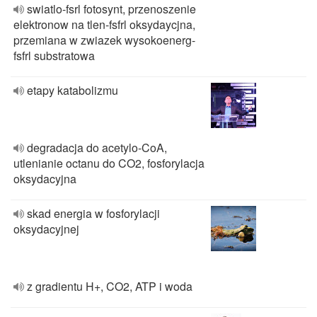
swiatlo-fsrl fotosynt, przenoszenie
elektronow na tlen-fsfrl oksydaycjna,
przemiana w zwiazek wysokoenerg-
fsfrl substratowa
etapy katabolizmu
degradacja do acetylo-CoA,
utlenianie octanu do CO2, fosforylacja
oksydacyjna
skad energia w fosforylacji
oksydacyjnej
z gradientu H+, CO2, ATP i woda