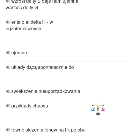
wzrost delty S daje nam ujemna
wartosc delty G
entalpia: delta H - w
egzotermicznych
ujemna
uklady dążą spontanicznie do
zwiekszenia nieuporzadkowania
przyklady chaosu
rowne stezenia jonow na i k po obu