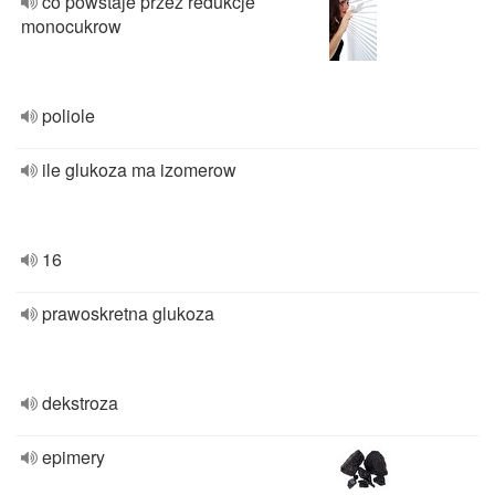
co powstaje przez redukcje
monocukrow
poliole
ile glukoza ma izomerow
16
prawoskretna glukoza
dekstroza
epimery