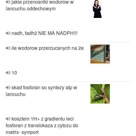
jakie przenosniki wodorow w
lancuchu oddechowym
nadh, fadh2 NIE MA NADPH!!!
ile wodorow przerzucanych na 2e
10
skad fosforan so syntezy atp w
lancuchu
kosztem 1H+ z gradientu leci
fosforan z translokaza z cytozu do
matrix- symport