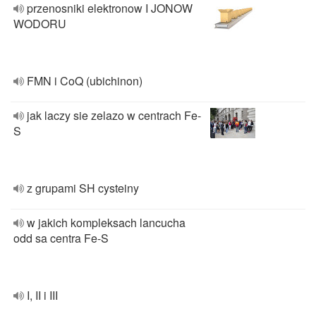
przenosniki elektronow I JONOW
WODORU
FMN i CoQ (ubichinon)
jak laczy sie zelazo w centrach Fe-
S
z grupami SH cysteiny
w jakich kompleksach lancucha
odd sa centra Fe-S
I, II i III