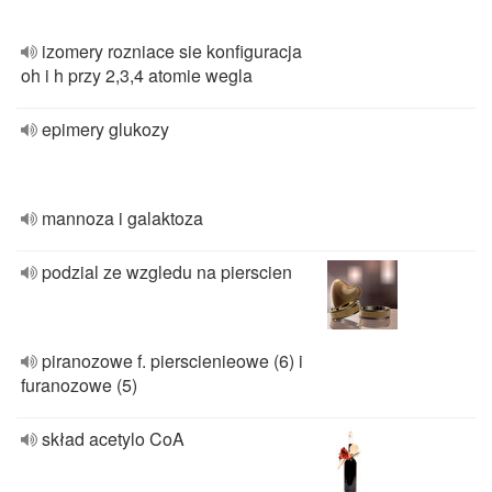
izomery rozniace sie konfiguracja
oh i h przy 2,3,4 atomie wegla
epimery glukozy
mannoza i galaktoza
podzial ze wzgledu na pierscien
piranozowe f. pierscienieowe (6) i
furanozowe (5)
skład acetylo CoA