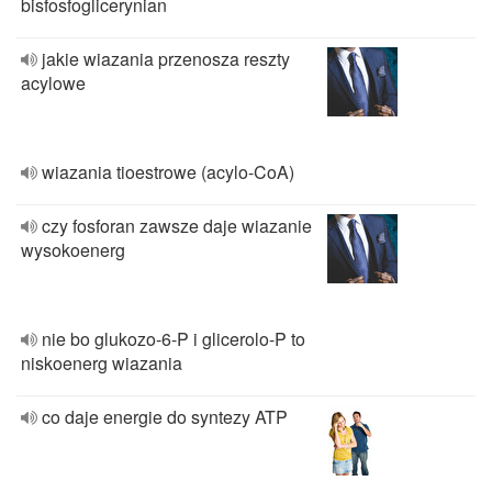
bisfosfoglicerynian
jakie wiazania przenosza reszty
acylowe
wiazania tioestrowe (acylo-CoA)
czy fosforan zawsze daje wiazanie
wysokoenerg
nie bo glukozo-6-P i glicerolo-P to
niskoenerg wiazania
co daje energie do syntezy ATP