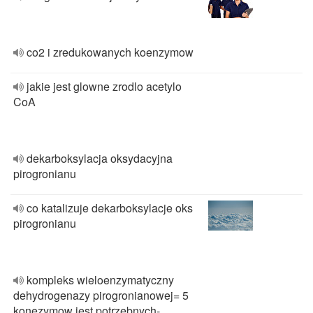
co2 i zredukowanych koenzymow
jakie jest glowne zrodlo acetylo
CoA
dekarboksylacja oksydacyjna
pirogronianu
co katalizuje dekarboksylacje oks
pirogronianu
kompleks wieloenzymatyczny
dehydrogenazy pirogronianowej= 5
konezymow jest potrzebnych-