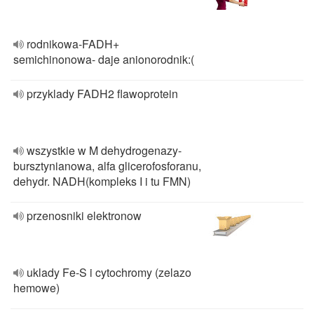
rodnikowa-FADH+
semichinonowa- daje anionorodnik:(
przyklady FADH2 flawoprotein
wszystkie w M dehydrogenazy-
bursztynianowa, alfa glicerofosforanu,
dehydr. NADH(kompleks I i tu FMN)
przenosniki elektronow
uklady Fe-S i cytochromy (zelazo
hemowe)