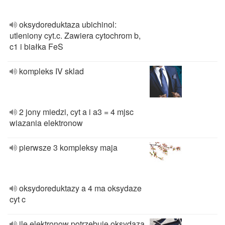
oksydoreduktaza ubichinol:
utleniony cyt.c. Zawiera cytochrom b,
c1 i białka FeS
kompleks IV sklad
2 jony miedzi, cyt a i a3 = 4 mjsc
wiazania elektronow
pierwsze 3 kompleksy maja
oksydoreduktazy a 4 ma oksydaze
cyt c
ile elektronow potrzebuje oksydaza