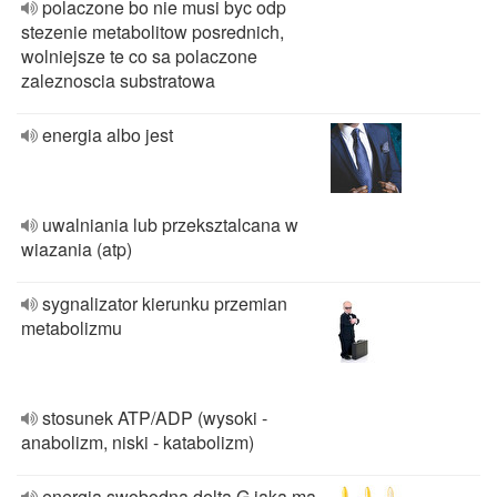
polaczone bo nie musi byc odp
stezenie metabolitow posrednich,
wolniejsze te co sa polaczone
zaleznoscia substratowa
energia albo jest
uwalniania lub przeksztalcana w
wiazania (atp)
sygnalizator kierunku przemian
metabolizmu
stosunek ATP/ADP (wysoki -
anabolizm, niski - katabolizm)
energia swobodna delta G jaka ma