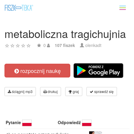
Toggl
naviga
metaboliczna tragichujnia
0
107 fiszek
olenkadt
rozpocznij naukę
ściągnij mp3
drukuj
graj
sprawdź się
Pytanie
Odpowiedź