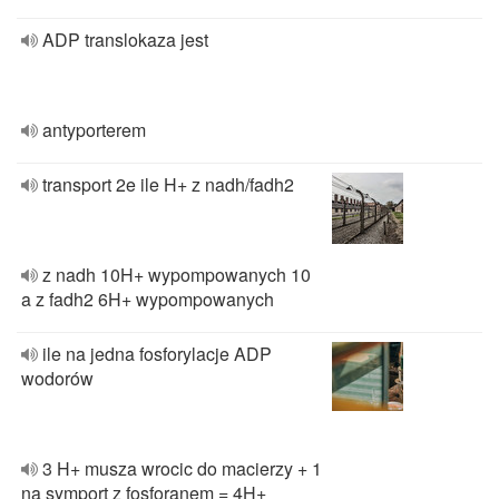
ADP translokaza jest
antyporterem
transport 2e ile H+ z nadh/fadh2
z nadh 10H+ wypompowanych 10
a z fadh2 6H+ wypompowanych
ile na jedna fosforylacje ADP
wodorów
3 H+ musza wrocic do macierzy + 1
na symport z fosforanem = 4H+