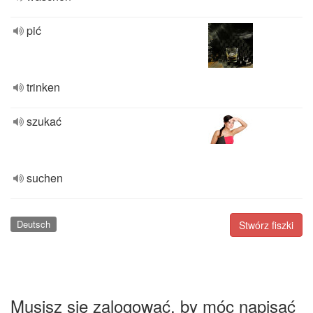
pić
trinken
szukać
suchen
Deutsch
Stwórz fiszki
Musisz się zalogować, by móc napisać