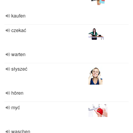
kaufen
czekać
warten
słyszeć
hören
myć
waschen