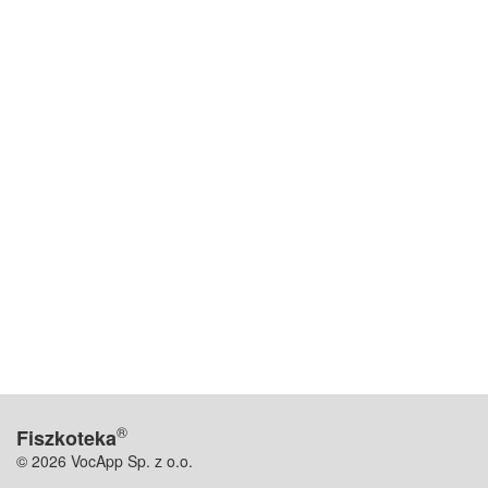
®
Fiszkoteka
© 2026 VocApp Sp. z o.o.