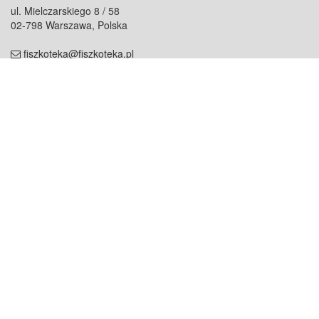
ul. Mielczarskiego 8 / 58
02-798 Warszawa, Polska
fiszkoteka@fiszkoteka.pl
NIP: 951 245 79 19
REGON: 369 727 696
Kontakt
O firmie
odezwij się do nas
o nas
współpraca
partnerzy
dla prasy
praca
staż
Oferty
blog