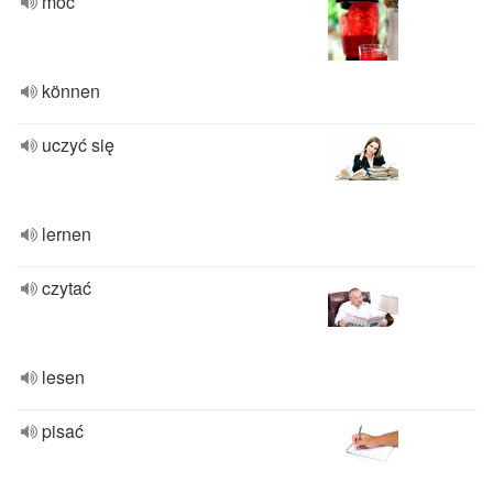
móc
können
uczyć się
lernen
czytać
lesen
pisać