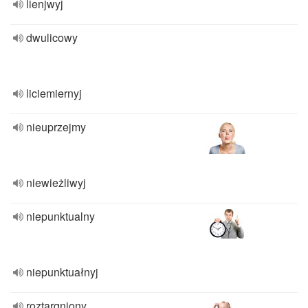
lienjwyj
dwulicowy
liciemiernyj
nieuprzejmy
niewieżliwyj
niepunktualny
niepunktuałnyj
roztargniony