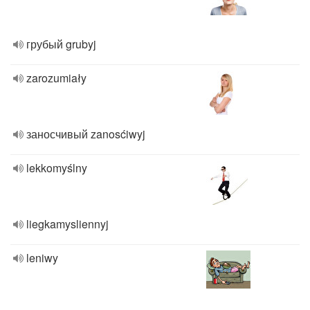
грубый grubyj
zarozumiały
заносчивый zanosćiwyj
lekkomyślny
liegkamysliennyj
leniwy