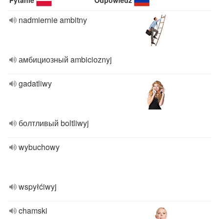
Pytanie
Odpowiedź
nadmiernie ambitny
амбициозный ambicioznyj
gadatliwy
болтливый boltliwyj
wybuchowy
wspyłćiwyj
chamski