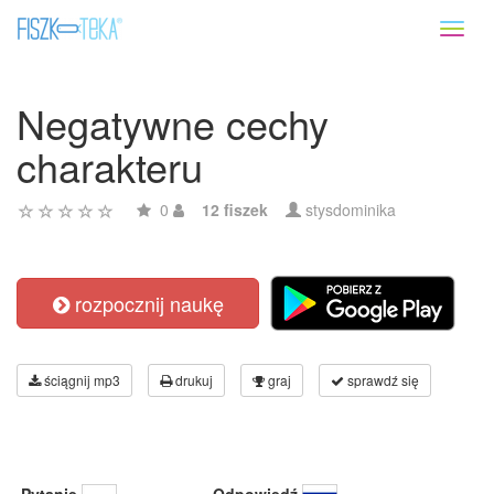
Toggl
naviga
Negatywne cechy
charakteru
0
12 fiszek
stysdominika
rozpocznij naukę
ściągnij mp3
drukuj
graj
sprawdź się