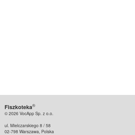
®
Fiszkoteka
© 2026 VocApp Sp. z o.o.
ul. Mielczarskiego 8 / 58
02-798 Warszawa, Polska