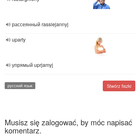
рассеянный rassiejannyj
uparty
упрямый uprjamyj
русский язык
Stwórz fiszki
Musisz się zalogować, by móc napisać
komentarz.