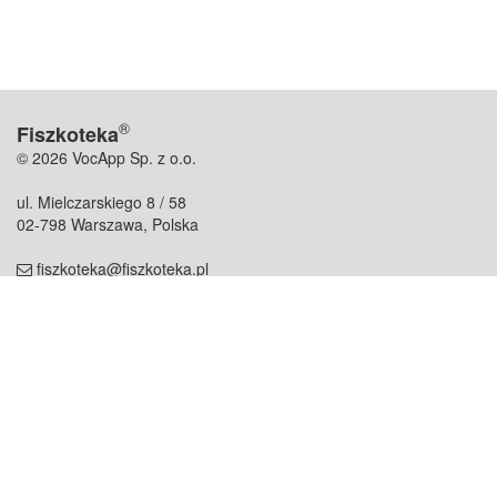
®
Fiszkoteka
© 2026 VocApp Sp. z o.o.
ul. Mielczarskiego 8 / 58
02-798 Warszawa, Polska
fiszkoteka@fiszkoteka.pl
NIP: 951 245 79 19
REGON: 369 727 696