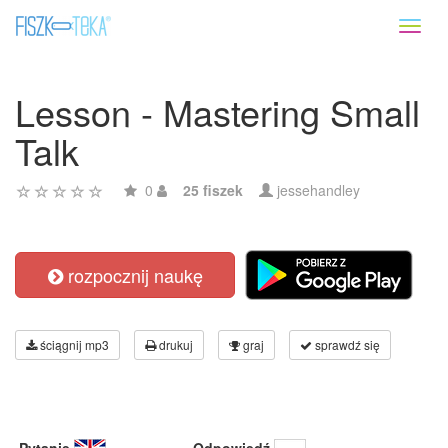
Toggl
naviga
Lesson - Mastering Small
Talk
0
25 fiszek
jessehandley
rozpocznij naukę
ściągnij mp3
drukuj
graj
sprawdź się