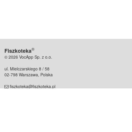
®
Fiszkoteka
© 2026 VocApp Sp. z o.o.
ul. Mielczarskiego 8 / 58
02-798 Warszawa, Polska
fiszkoteka@fiszkoteka.pl
NIP: 951 245 79 19
REGON: 369 727 696