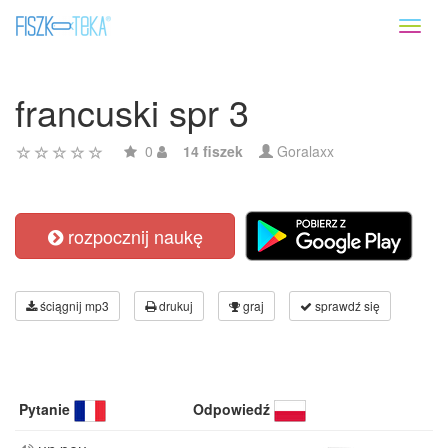
Toggl
naviga
francuski spr 3
0
14 fiszek
Goralaxx
rozpocznij naukę
ściągnij mp3
drukuj
graj
sprawdź się
Pytanie
Odpowiedź