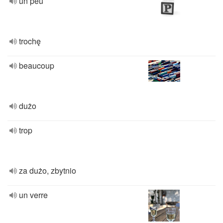
un peu
trochę
beaucoup
dużo
trop
za dużo, zbytnio
un verre