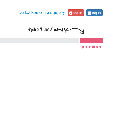
załóż konto
zaloguj się
log in
log in
premium