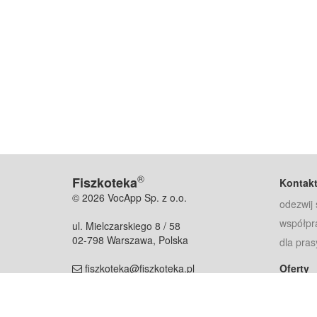
®
Fiszkoteka
Kontak
© 2026 VocApp Sp. z o.o.
odezwij 
współpr
ul. Mielczarskiego 8 / 58
02-798 Warszawa, Polska
dla pras
fiszkoteka@fiszkoteka.pl
Oferty
dla rodz
NIP: 951 245 79 19
dla kore
REGON: 369 727 696