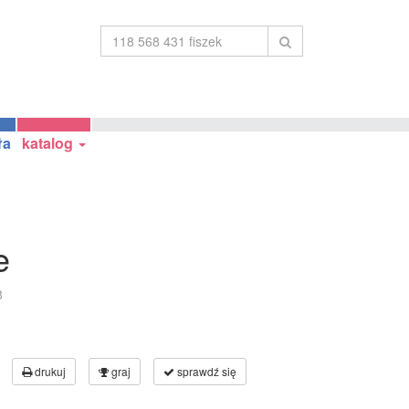
ła
katalog
e
8
drukuj
graj
sprawdź się