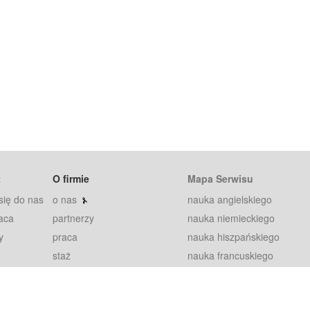
t
O firmie
Mapa Serwisu
się do nas
o nas
nauka angielskiego
aca
partnerzy
nauka niemieckiego
y
praca
nauka hiszpańskiego
staż
nauka francuskiego
blog
nauka rosyjskiego
in
2000+ opinii
nauka norweskiego
petytorów