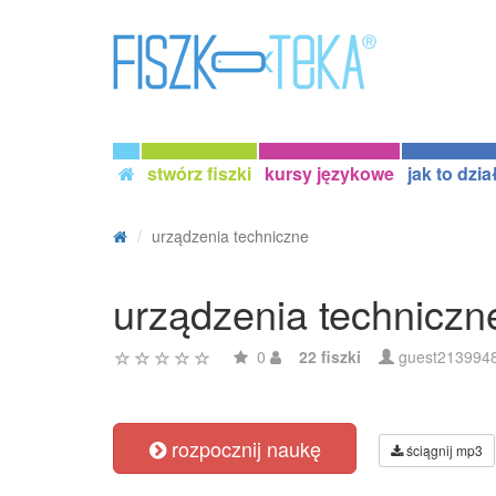
stwórz fiszki
kursy językowe
jak to dzia
urządzenia techniczne
urządzenia techniczn
0
22 fiszki
guest213994
rozpocznij naukę
ściągnij mp3