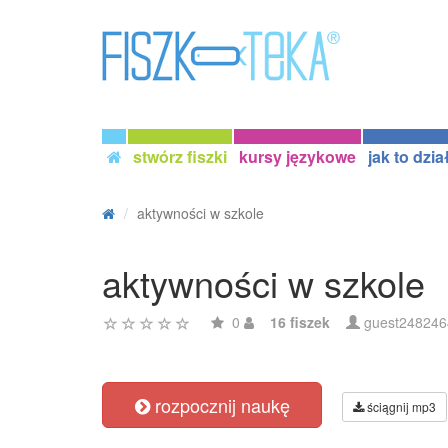
stwórz fiszki
kursy językowe
jak to dzia
aktywności w szkole
aktywności w szkole
0
16 fiszek
guest248246
rozpocznij naukę
ściągnij mp3