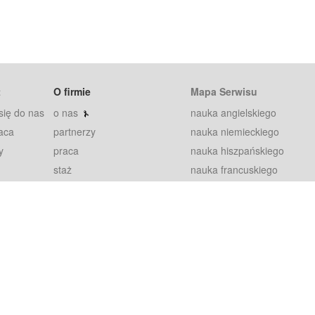
t
O firmie
Mapa Serwisu
się do nas
o nas
nauka angielskiego
aca
partnerzy
nauka niemieckiego
y
praca
nauka hiszpańskiego
staż
nauka francuskiego
blog
nauka rosyjskiego
in
2000+ opinii
nauka norweskiego
petytorów
nauka szwedzkiego
Warunki
fiszki
100% gwarancja
sze pytania
najnowsze lekcje
regulamin
Extra
prywatność i ciasteczka
RODO
plugin