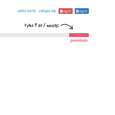
załóż konto
zaloguj się
log in
log in
premium