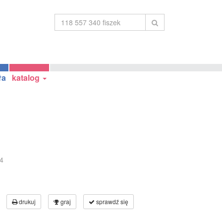
ła
katalog
4
drukuj
graj
sprawdź się