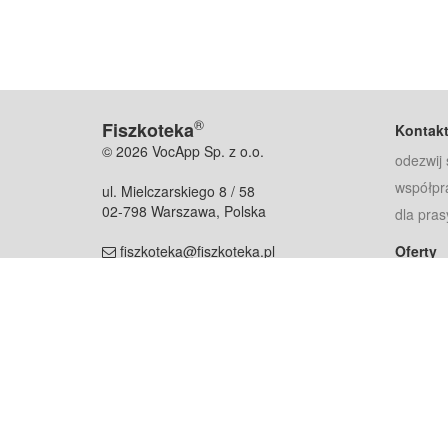
®
Fiszkoteka
Kontak
© 2026 VocApp Sp. z o.o.
odezwij 
współpr
ul. Mielczarskiego 8 / 58
02-798 Warszawa, Polska
dla pras
fiszkoteka@fiszkoteka.pl
Oferty
dla rodz
NIP: 951 245 79 19
dla kore
REGON: 369 727 696
Pomoc
Najczęst