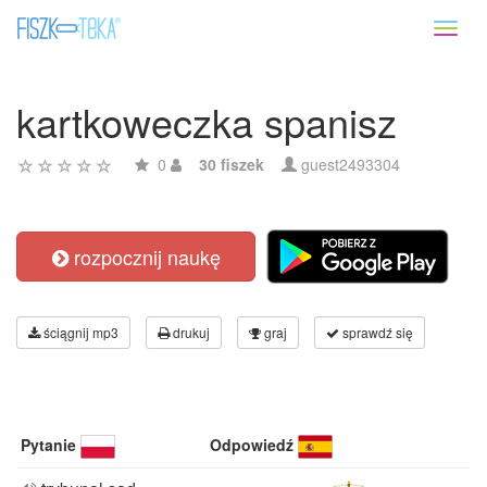
Toggl
naviga
kartkoweczka spanisz
0
30 fiszek
guest2493304
rozpocznij naukę
ściągnij mp3
drukuj
graj
sprawdź się
Pytanie
Odpowiedź