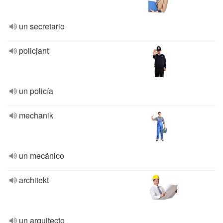
un secretario
policjant
un policía
mechanik
un mecánico
architekt
un arquitecto