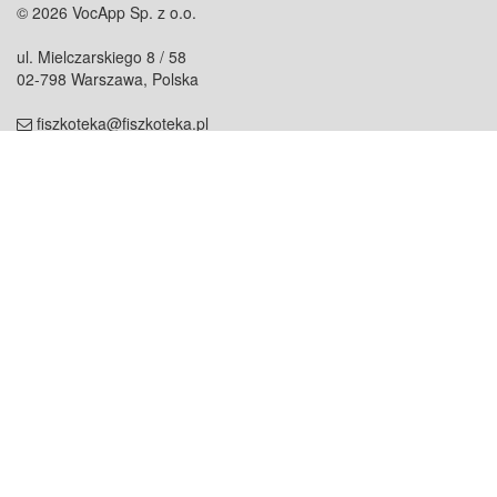
© 2026 VocApp Sp. z o.o.
ul. Mielczarskiego 8 / 58
02-798 Warszawa, Polska
fiszkoteka@fiszkoteka.pl
NIP: 951 245 79 19
REGON: 369 727 696
Kontakt
O firmie
odezwij się do nas
o nas
współpraca
partnerzy
dla prasy
praca