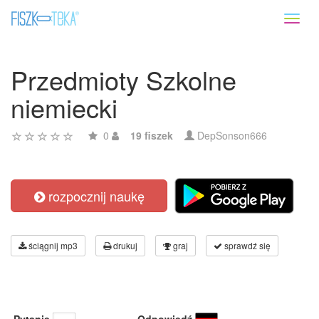
Toggl
naviga
Przedmioty Szkolne
niemiecki
0
19 fiszek
DepSonson666
rozpocznij naukę
ściągnij mp3
drukuj
graj
sprawdź się