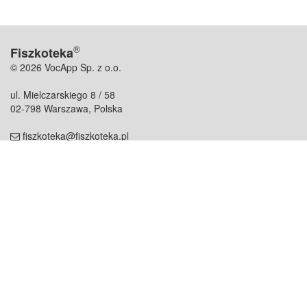
®
Fiszkoteka
© 2026 VocApp Sp. z o.o.
ul. Mielczarskiego 8 / 58
02-798 Warszawa, Polska
fiszkoteka@fiszkoteka.pl
NIP: 951 245 79 19
REGON: 369 727 696
Kontakt
O firmie