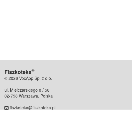
®
Fiszkoteka
© 2026 VocApp Sp. z o.o.
ul. Mielczarskiego 8 / 58
02-798 Warszawa, Polska
fiszkoteka@fiszkoteka.pl
NIP: 951 245 79 19
REGON: 369 727 696