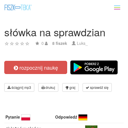
Toggl
naviga
słówka na sprawdzian
0
8 fiszek
Luks_
rozpocznij naukę
ściągnij mp3
drukuj
graj
sprawdź się
Pytanie
Odpowiedź