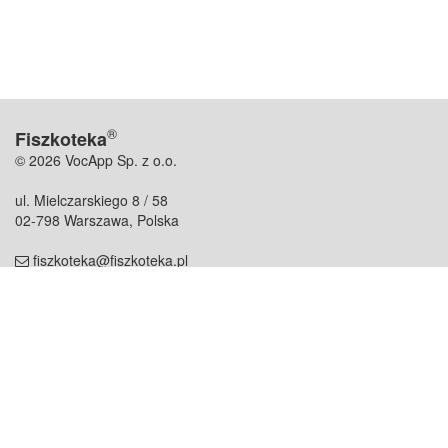
®
Fiszkoteka
© 2026 VocApp Sp. z o.o.
ul. Mielczarskiego 8 / 58
02-798 Warszawa, Polska
fiszkoteka@fiszkoteka.pl
NIP: 951 245 79 19
REGON: 369 727 696