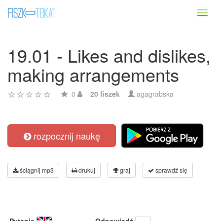
Toggl
naviga
19.01 - Likes and dislikes,
making arrangements
0
20 fiszek
agagrabska
rozpocznij naukę
ściągnij mp3
drukuj
graj
sprawdź się