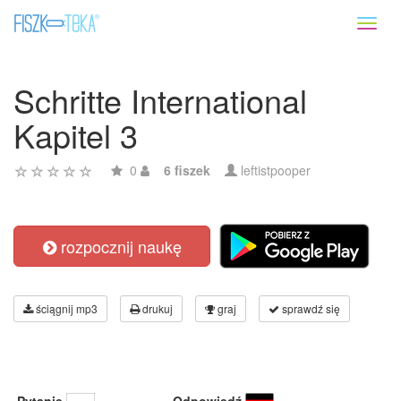
Toggl
naviga
Schritte International
Kapitel 3
0
6 fiszek
leftistpooper
rozpocznij naukę
ściągnij mp3
drukuj
graj
sprawdź się