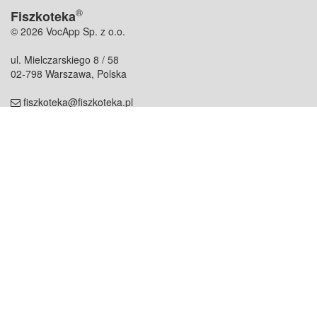
®
Fiszkoteka
© 2026 VocApp Sp. z o.o.
ul. Mielczarskiego 8 / 58
02-798 Warszawa, Polska
fiszkoteka@fiszkoteka.pl
NIP: 951 245 79 19
REGON: 369 727 696
Kontakt
O firmie
odezwij się do nas
o nas
współpraca
partnerzy