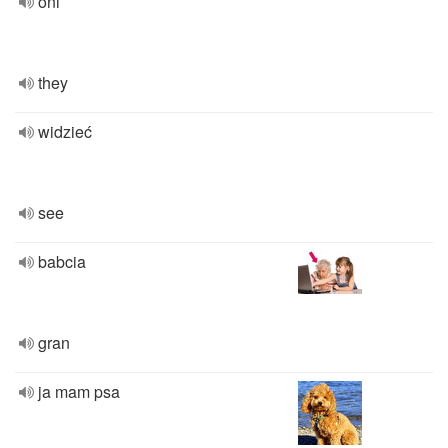
oni
they
widzieć
see
babcia
gran
ja mam psa