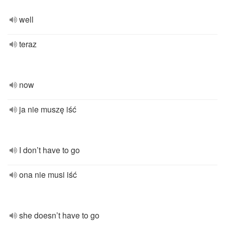
well
teraz
now
ja nie muszę iść
I don’t have to go
ona nie musi iść
she doesn’t have to go