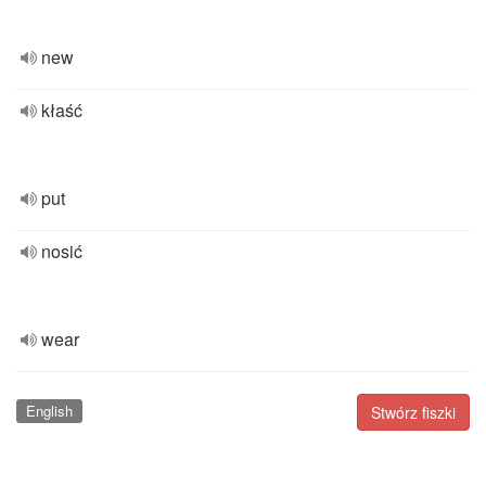
new
kłaść
put
nosić
wear
English
Stwórz fiszki