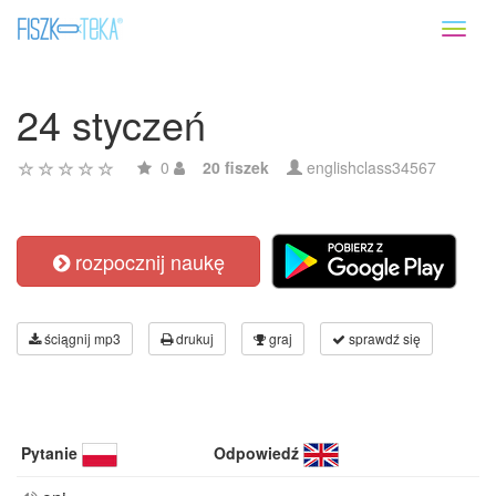
Toggl
naviga
24 styczeń
0
20 fiszek
englishclass34567
rozpocznij naukę
ściągnij mp3
drukuj
graj
sprawdź się
Pytanie
Odpowiedź