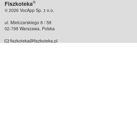
®
Fiszkoteka
© 2026 VocApp Sp. z o.o.
ul. Mielczarskiego 8 / 58
02-798 Warszawa, Polska
fiszkoteka@fiszkoteka.pl
NIP: 951 245 79 19
REGON: 369 727 696
Kontakt
O firmie
odezwij się do nas
o nas
współpraca
partnerzy
dla prasy
praca