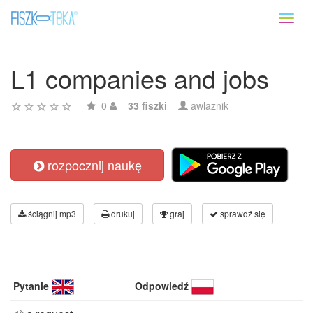
Toggl
naviga
L1 companies and jobs
0
33 fiszki
awlaznik
rozpocznij naukę
ściągnij mp3
drukuj
graj
sprawdź się
Pytanie
Odpowiedź