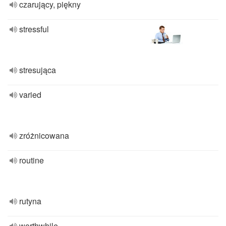
czarujący, piękny
stressful
stresująca
varied
zróżnicowana
routine
rutyna
worthwhile