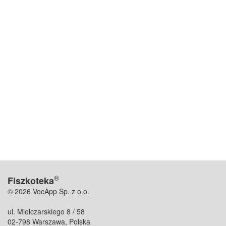
®
Fiszkoteka
© 2026 VocApp Sp. z o.o.
ul. Mielczarskiego 8 / 58
02-798 Warszawa, Polska