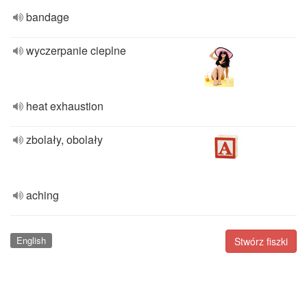
bandage
wyczerpanie cieplne
heat exhaustion
zbolały, obolały
aching
English
Stwórz fiszki