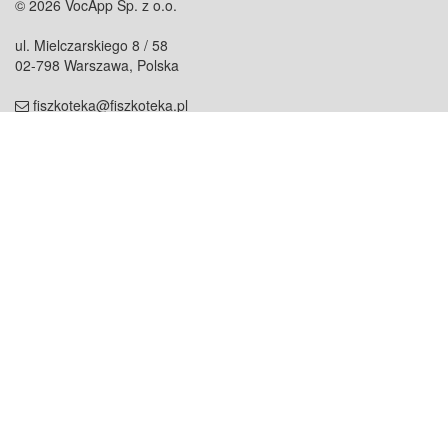
© 2026 VocApp Sp. z o.o.
ul. Mielczarskiego 8 / 58
02-798 Warszawa, Polska
fiszkoteka@fiszkoteka.pl
NIP: 951 245 79 19
REGON: 369 727 696
Kontakt
O firmie
odezwij się do nas
o nas
współpraca
partnerzy
dla prasy
praca
staż