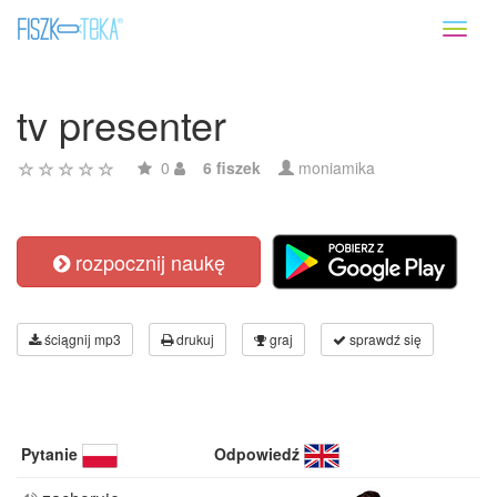
Toggl
naviga
tv presenter
0
6 fiszek
moniamika
rozpocznij naukę
ściągnij mp3
drukuj
graj
sprawdź się
Pytanie
Odpowiedź