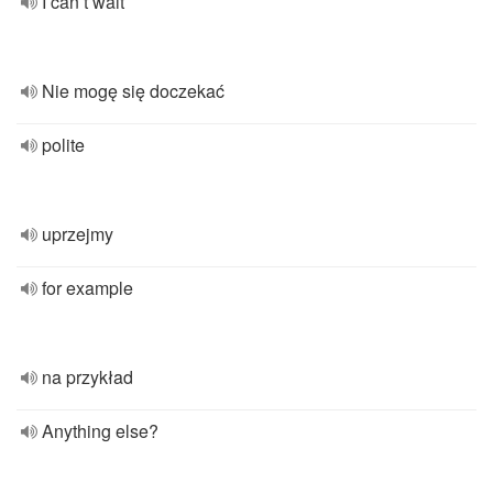
I can’t wait
Nie mogę się doczekać
polite
uprzejmy
for example
na przykład
Anything else?