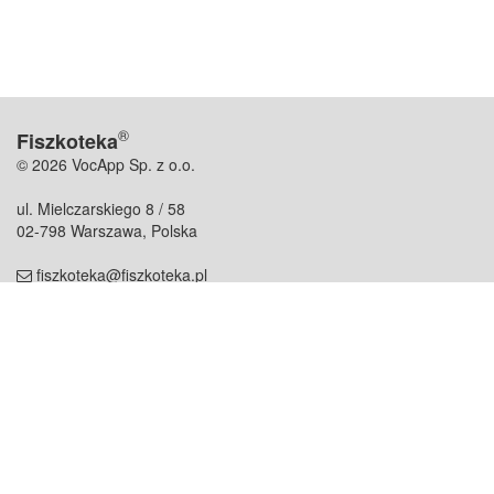
®
Fiszkoteka
© 2026 VocApp Sp. z o.o.
ul. Mielczarskiego 8 / 58
02-798 Warszawa, Polska
fiszkoteka@fiszkoteka.pl
NIP: 951 245 79 19
REGON: 369 727 696