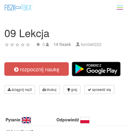
Toggl
naviga
09 Lekcja
0
14 fiszek
kontakt222
rozpocznij naukę
ściągnij mp3
drukuj
graj
sprawdź się
Pytanie
Odpowiedź