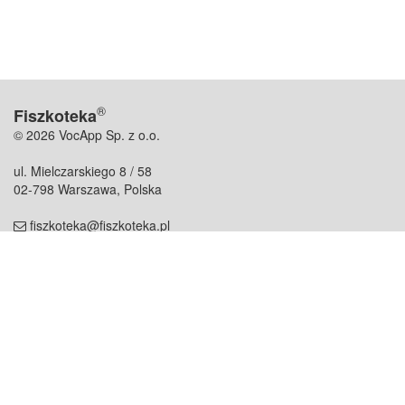
®
Fiszkoteka
© 2026 VocApp Sp. z o.o.
ul. Mielczarskiego 8 / 58
02-798 Warszawa, Polska
fiszkoteka@fiszkoteka.pl
NIP: 951 245 79 19
REGON: 369 727 696