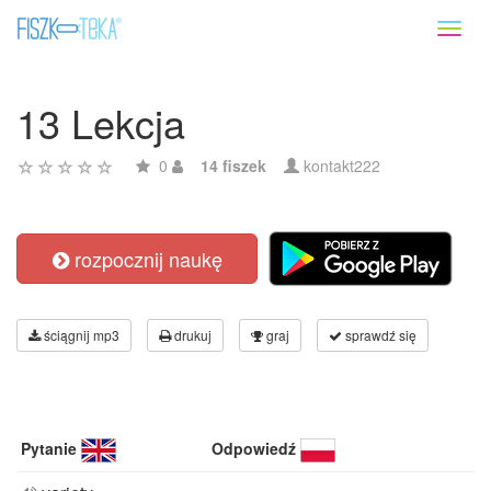
Toggl
naviga
13 Lekcja
0
14 fiszek
kontakt222
rozpocznij naukę
ściągnij mp3
drukuj
graj
sprawdź się
Pytanie
Odpowiedź