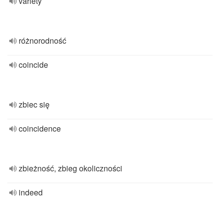
variety
różnorodność
coincide
zbiec się
coincidence
zbieżność, zbieg okoliczności
indeed