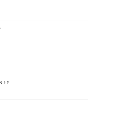
a
ę się