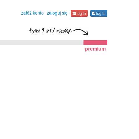
załóż konto
zaloguj się
log in
log in
premium