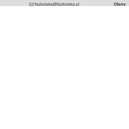
fiszkoteka@fiszkoteka.pl
Oferty
dla rodz
NIP: 951 245 79 19
dla kore
REGON: 369 727 696
Pomoc
Najczęst
Projekt współf
Rozwój.
Dowied
Strona korzysta z plików cookie w celu realizacji usług zgod