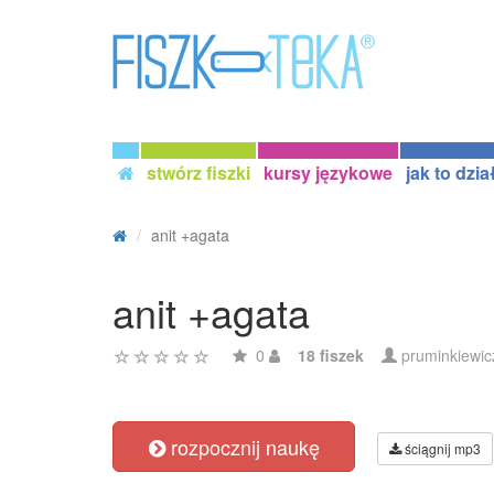
stwórz fiszki
kursy językowe
jak to dzia
anit +agata
anit +agata
0
18 fiszek
pruminkiewic
rozpocznij naukę
ściągnij mp3