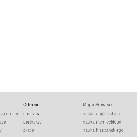
t
O firmie
Mapa Serwisu
się do nas
o nas
nauka angielskiego
aca
partnerzy
nauka niemieckiego
y
praca
nauka hiszpańskiego