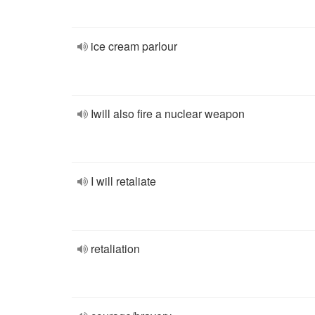
ice cream parlour
Iwill also fire a nuclear weapon
I will retaliate
retaliation