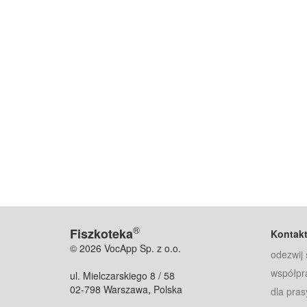
®
Fiszkoteka
Kontak
© 2026 VocApp Sp. z o.o.
odezwij 
współpr
ul. Mielczarskiego 8 / 58
02-798 Warszawa, Polska
dla pras