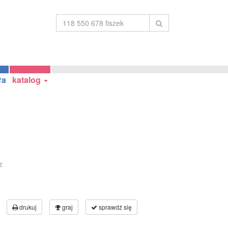
ła
katalog
z
drukuj
graj
sprawdź się