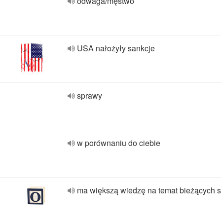
odwaga/męstwo
USA nałożyły sankcje
sprawy
w porównaniu do ciebie
ma większą wiedzę na temat bieżących 