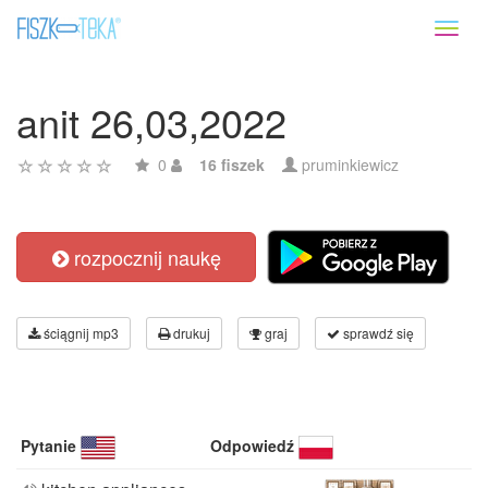
Toggl
naviga
anit 26,03,2022
0
16 fiszek
pruminkiewicz
rozpocznij naukę
ściągnij mp3
drukuj
graj
sprawdź się
Pytanie
Odpowiedź