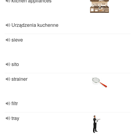
kitchen appliances
Urządzenia kuchenne
sieve
sito
strainer
filtr
tray