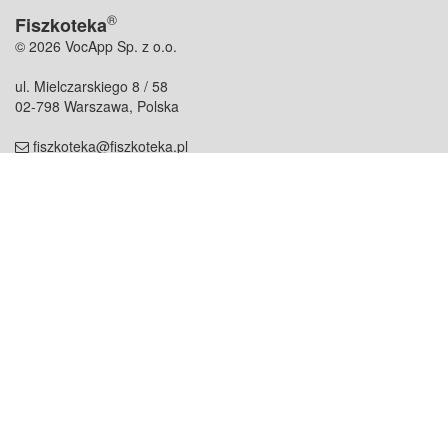
®
Fiszkoteka
© 2026 VocApp Sp. z o.o.
ul. Mielczarskiego 8 / 58
02-798 Warszawa, Polska
fiszkoteka@fiszkoteka.pl
NIP: 951 245 79 19
REGON: 369 727 696
Kontakt
O firmie
odezwij się do nas
o nas
współpraca
partnerzy