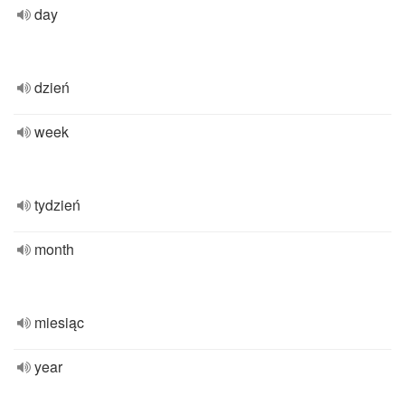
day
dzień
week
tydzień
month
miesiąc
year