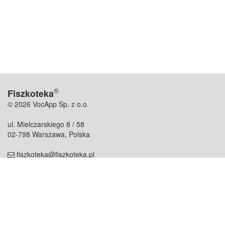
®
Fiszkoteka
© 2026 VocApp Sp. z o.o.
ul. Mielczarskiego 8 / 58
02-798 Warszawa, Polska
fiszkoteka@fiszkoteka.pl
NIP: 951 245 79 19
REGON: 369 727 696