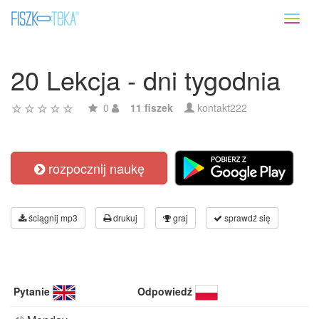
Toggl
naviga
20 Lekcja - dni tygodnia
0
11 fiszek
kontakt222
rozpocznij naukę
ściągnij mp3
drukuj
graj
sprawdź się
Pytanie
Odpowiedź