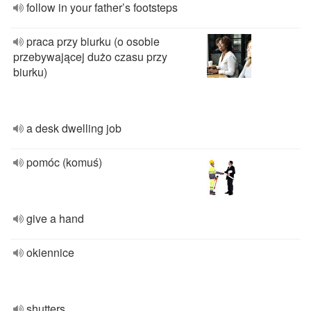
follow in your father’s footsteps
praca przy biurku (o osobie
przebywającej dużo czasu przy
biurku)
a desk dwelling job
pomóc (komuś)
give a hand
okiennice
shutters