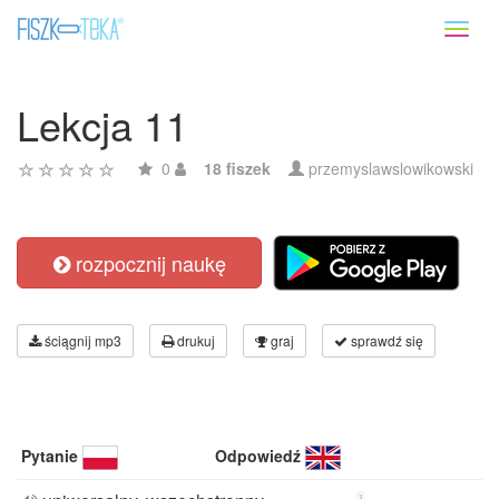
Toggl
naviga
Lekcja 11
0
18 fiszek
przemyslawslowikowski
rozpocznij naukę
ściągnij mp3
drukuj
graj
sprawdź się
Pytanie
Odpowiedź