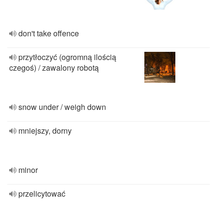
don't take offence
przytłoczyć (ogromną ilością
czegoś) / zawalony robotą
snow under / weigh down
mniejszy, dorny
minor
przelicytować