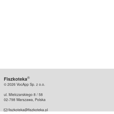
®
Fiszkoteka
© 2026 VocApp Sp. z o.o.
ul. Mielczarskiego 8 / 58
02-798 Warszawa, Polska
fiszkoteka@fiszkoteka.pl