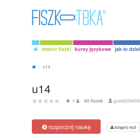
stwórz fiszki
kursy językowe
jak to dzia
u14
u14
0
80 fiszek
guest254858
rozpocznij naukę
ściągnij mp3