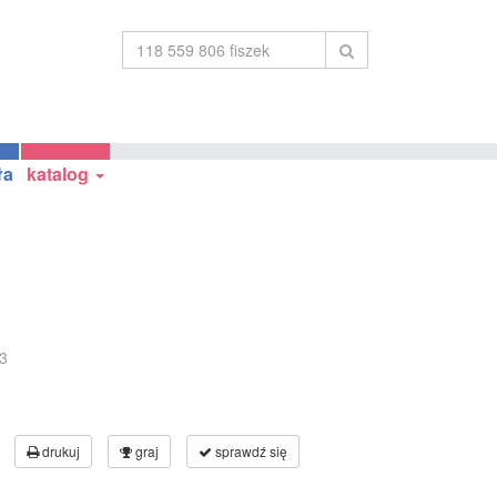
ła
katalog
3
drukuj
graj
sprawdź się