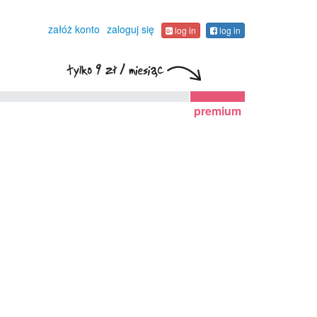
załóż konto
zaloguj się
log in
log in
premium