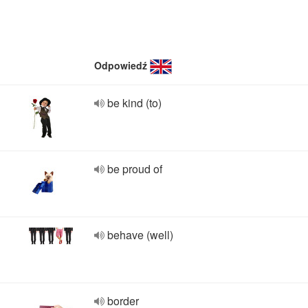
Odpowiedź
be kind (to)
be proud of
behave (well)
border