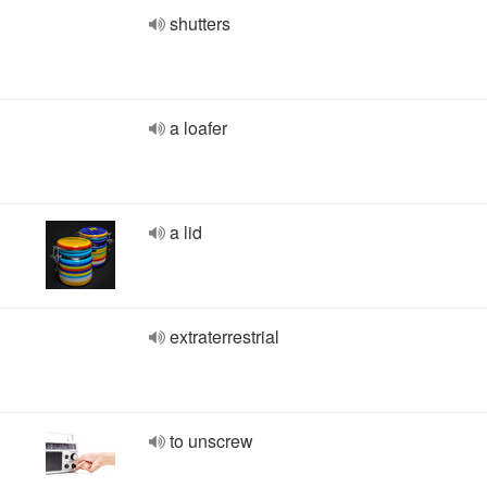
shutters
a loafer
a lid
extraterrestrial
to unscrew