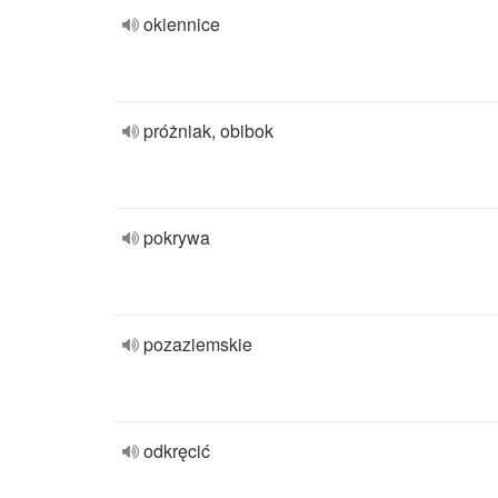
okiennice
próżniak, obibok
pokrywa
pozaziemskie
odkręcić