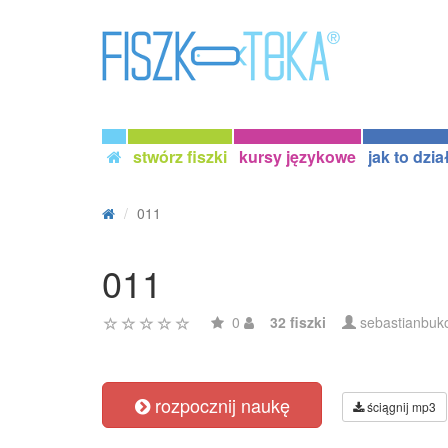
stwórz fiszki
kursy językowe
jak to dzia
011
011
0
32 fiszki
sebastianbuk
rozpocznij naukę
ściągnij mp3