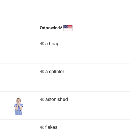
Odpowiedź
a heap
a splinter
astonished
flakes