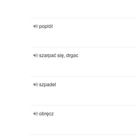
popiół
szarpać się, drgac
szpadel
obręcz