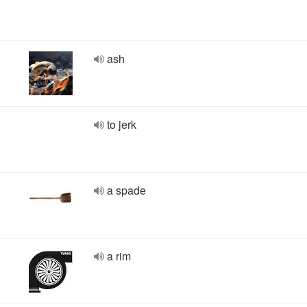
ash
to jerk
a spade
a rim