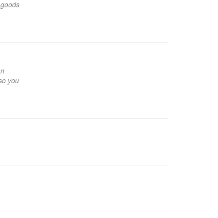
t goods
an
 so you