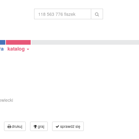
ła
katalog
owiecki
drukuj
graj
sprawdź się