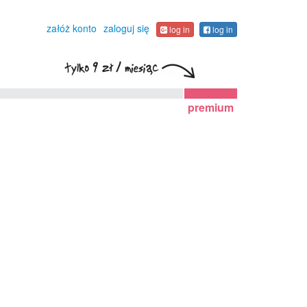
załóż konto
zaloguj się
log in
log in
premium