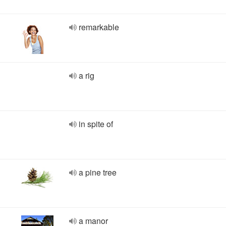
remarkable
a rig
in spite of
a pine tree
a manor