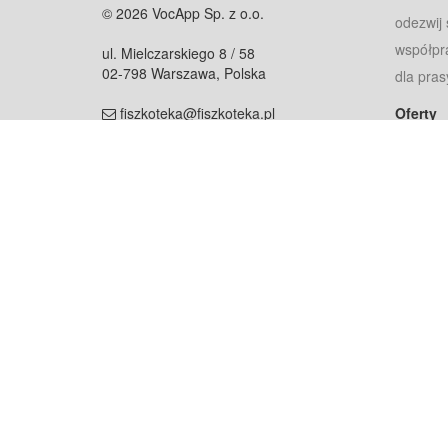
© 2026 VocApp Sp. z o.o.
odezwij 
współpr
ul. Mielczarskiego 8 / 58
02-798 Warszawa, Polska
dla pras
fiszkoteka@fiszkoteka.pl
Oferty
dla rodz
NIP: 951 245 79 19
dla kore
REGON: 369 727 696
Pomoc
Najczęst
Projekt współf
Rozwój.
Dowied