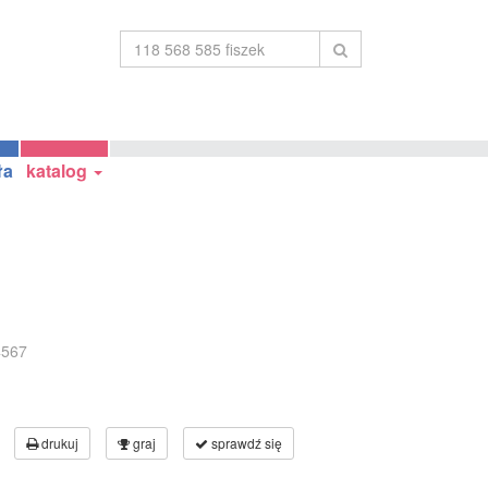
ła
katalog
4567
drukuj
graj
sprawdź się