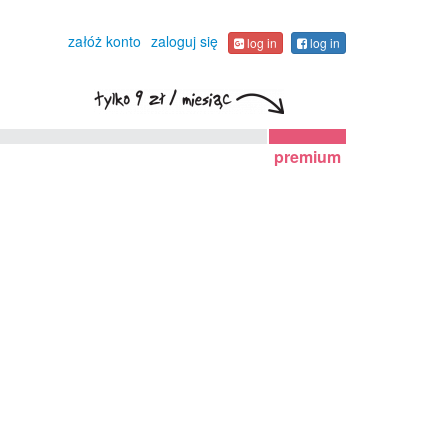
załóż konto
zaloguj się
log in
log in
premium