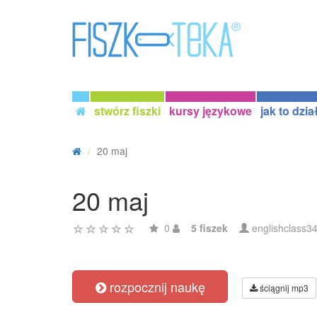
stwórz fiszki
kursy językowe
jak to dzia
20 maj
20 maj
0
5 fiszek
englishclass3
rozpocznij naukę
ściągnij mp3