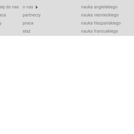
się do nas
o nas
nauka angielskiego
aca
partnerzy
nauka niemieckiego
y
praca
nauka hiszpańskiego
staż
nauka francuskiego
blog
nauka rosyjskiego
in
2000+ opinii
nauka norweskiego
petytorów
nauka szwedzkiego
Warunki
fiszki
100% gwarancja
sze pytania
najnowsze lekcje
regulamin
Extra
prywatność i ciasteczka
RODO
plugin
inansowany przez Unię Europejską ze środków Europejskiego Funduszu Rozwoju Regionalnego w ramach Programu Operacyjnego Int
z się więcej.