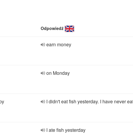
Odpowiedź
earn money
on Monday
by
I didn't eat fish yesterday. I have never ea
I ate fish yesterday