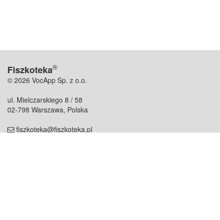
®
Fiszkoteka
© 2026 VocApp Sp. z o.o.
ul. Mielczarskiego 8 / 58
02-798 Warszawa, Polska
fiszkoteka@fiszkoteka.pl
NIP: 951 245 79 19
REGON: 369 727 696