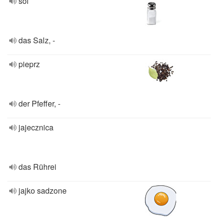
sól
das Salz, -
pieprz
der Pfeffer, -
jajecznica
das Rührei
jajko sadzone