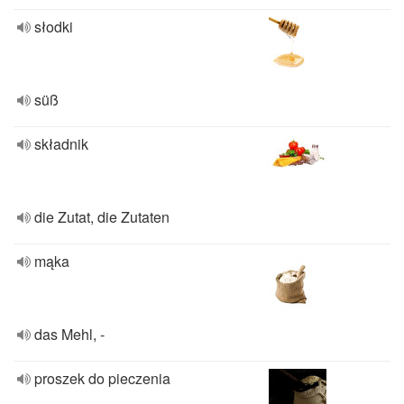
słodki
süß
składnik
die Zutat, die Zutaten
mąka
das Mehl, -
proszek do pieczenia