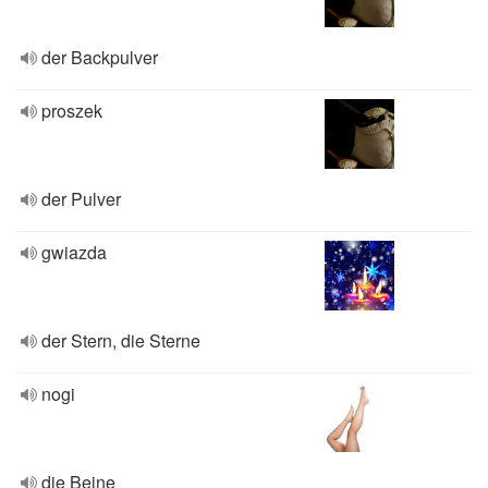
der Backpulver
proszek
der Pulver
gwiazda
der Stern, die Sterne
nogi
die Beine