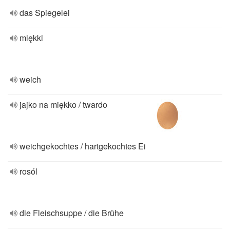
das Spiegelei
miękki
weich
jajko na miękko / twardo
weichgekochtes / hartgekochtes Ei
rosól
die Fleischsuppe / die Brühe