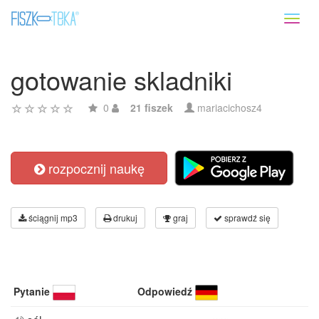
Toggl
naviga
gotowanie skladniki
0
21 fiszek
mariacichosz4
rozpocznij naukę
ściągnij mp3
drukuj
graj
sprawdź się
Pytanie
Odpowiedź