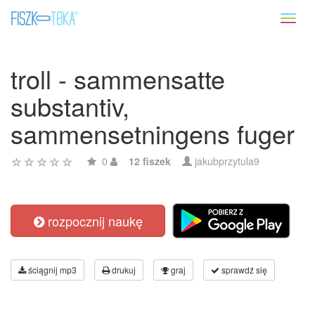
Toggl
naviga
troll - sammensatte
substantiv,
sammensetningens fuger
0
12 fiszek
jakubprzytula9
rozpocznij naukę
ściągnij mp3
drukuj
graj
sprawdź się