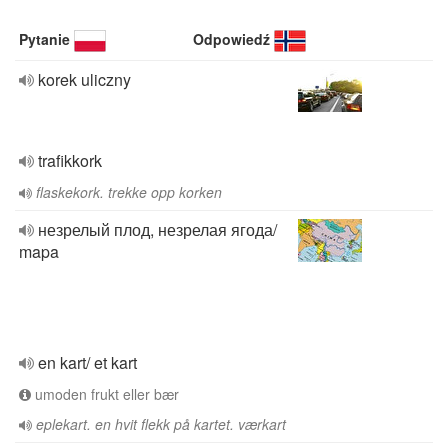
Pytanie
Odpowiedź
korek uliczny
trafikkork
flaskekork. trekke opp korken
незрелый плод, незрелая ягода/
mapa
en kart/ et kart
umoden frukt eller bær
eplekart. en hvit flekk på kartet. værkart