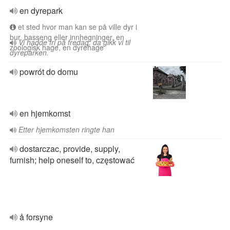
en dyrepark
et sted hvor man kan se på ville dyr i
bur, basseng eller innhegninger, en
Vi hadde fri på fredag; da gikk vi til
zoologisk hage, en dyrehage
dyreparken.
powrót do domu
en hjemkomst
Etter hjemkomsten ringte han
dostarczac, provide, supply,
furnish; help oneself to, częstować
å forsyne