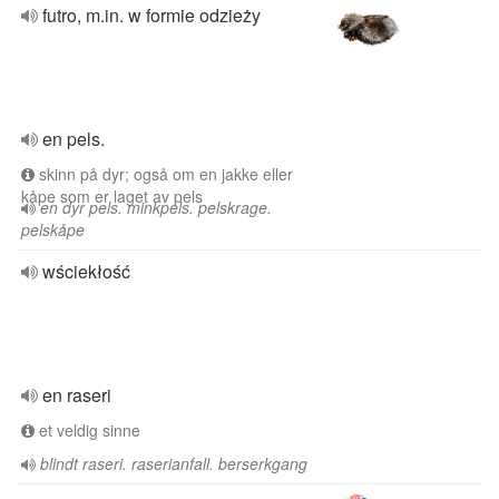
futro, m.in. w formie odzieży
en pels.
skinn på dyr; også om en jakke eller
kåpe som er laget av pels
en dyr pels. minkpels. pelskrage.
pelskåpe
wściekłość
en raseri
et veldig sinne
blindt raseri. raserianfall. berserkgang