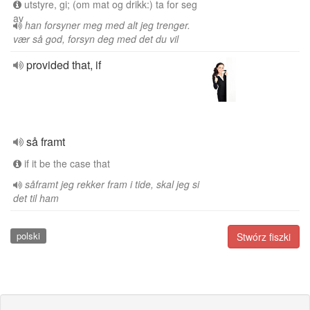
utstyre, gi; (om mat og drikk:) ta for seg
av
han forsyner meg med alt jeg trenger.
vær så god, forsyn deg med det du vil
provided that, if
så framt
if it be the case that
såframt jeg rekker fram i tide, skal jeg si
det til ham
polski
Stwórz fiszki