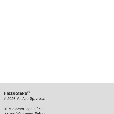
®
Fiszkoteka
© 2026 VocApp Sp. z o.o.
ul. Mielczarskiego 8 / 58
02-798 Warszawa, Polska