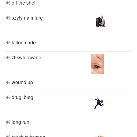
off the shelf
szyty na miarę
tailor made
zlikwidowane
wound up
długi bieg
long run
rozchwytywane