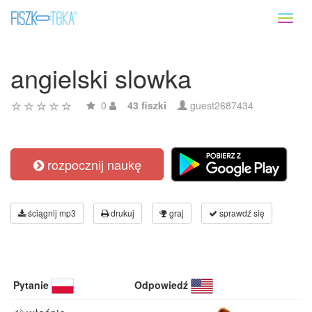
Toggl
naviga
angielski slowka
0
43 fiszki
guest2687434
rozpocznij naukę
ściągnij mp3
drukuj
graj
sprawdź się
Pytanie
Odpowiedź