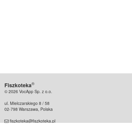
®
Fiszkoteka
© 2026 VocApp Sp. z o.o.
ul. Mielczarskiego 8 / 58
02-798 Warszawa, Polska
fiszkoteka@fiszkoteka.pl