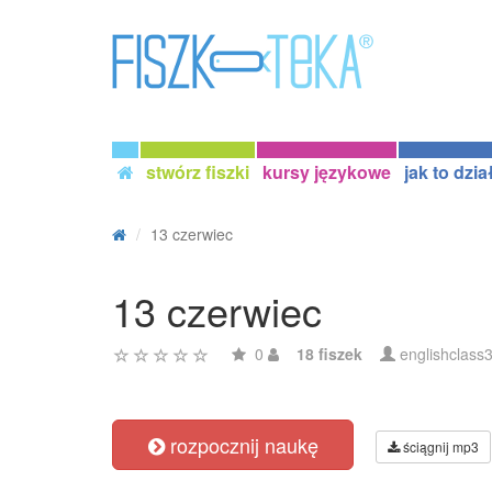
stwórz fiszki
kursy językowe
jak to dzia
13 czerwiec
13 czerwiec
0
18 fiszek
englishclass
rozpocznij naukę
ściągnij mp3