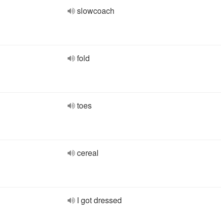
slowcoach
fold
toes
cereal
I got dressed