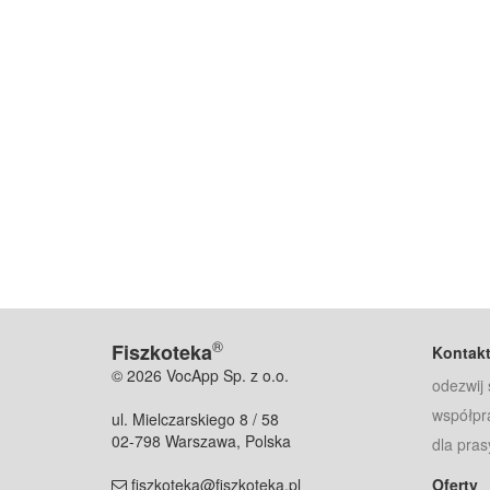
®
Fiszkoteka
Kontak
© 2026 VocApp Sp. z o.o.
odezwij 
współpr
ul. Mielczarskiego 8 / 58
02-798 Warszawa, Polska
dla pras
fiszkoteka@fiszkoteka.pl
Oferty