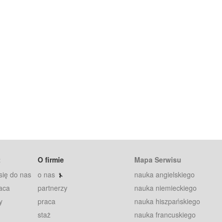
t
O firmie
Mapa Serwisu
się do nas
o nas
nauka angielskiego
aca
partnerzy
nauka niemieckiego
y
praca
nauka hiszpańskiego
staż
nauka francuskiego