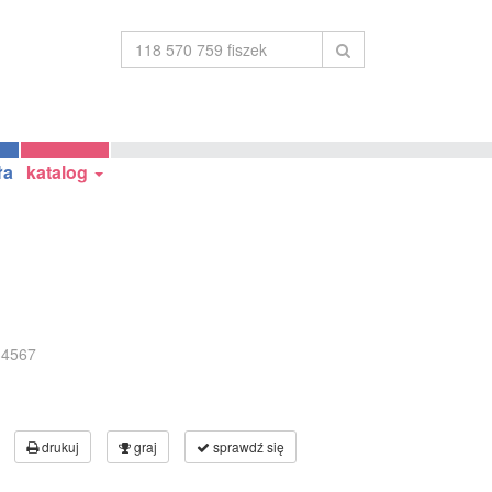
ła
katalog
34567
drukuj
graj
sprawdź się