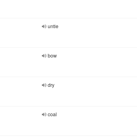
untie
bow
dry
coal