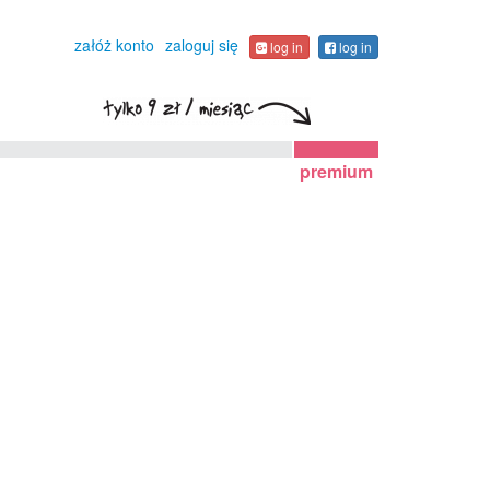
załóż konto
zaloguj się
log in
log in
premium