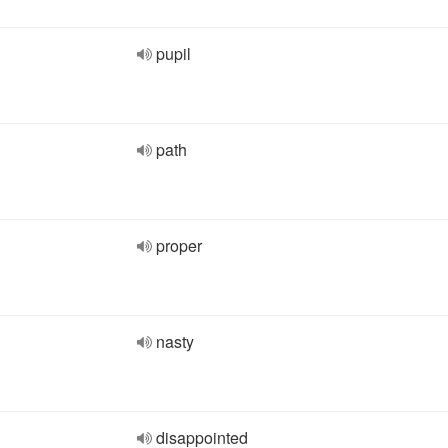
pupil
path
proper
nasty
disappointed