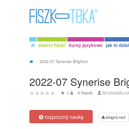
stwórz fiszki
kursy językowe
jak to dzia
2022-07 Synerise Brighton
2022-07 Synerise Bri
0
6 fiszek
MirabellaBure
rozpocznij naukę
ściągnij mp3