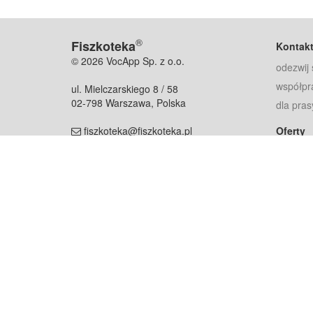
®
Fiszkoteka
Kontak
© 2026 VocApp Sp. z o.o.
odezwij 
współpr
ul. Mielczarskiego 8 / 58
02-798 Warszawa, Polska
dla pras
fiszkoteka@fiszkoteka.pl
Oferty
dla rodz
NIP: 951 245 79 19
dla kore
REGON: 369 727 696
Pomoc
Najczęst