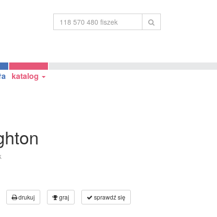
ła
katalog
ghton
k
drukuj
graj
sprawdź się