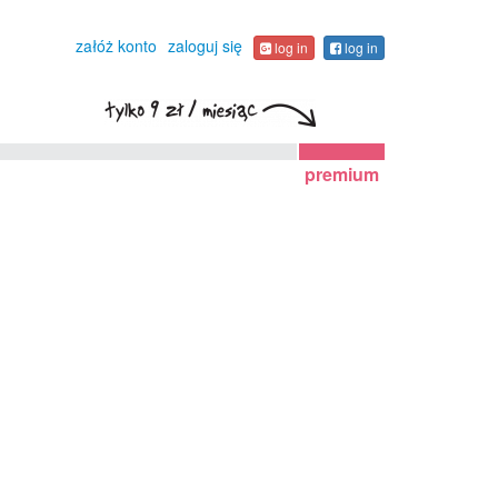
załóż konto
zaloguj się
log in
log in
premium