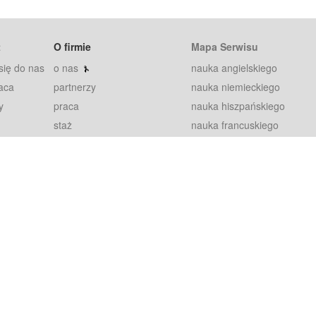
t
O firmie
Mapa Serwisu
się do nas
o nas
nauka angielskiego
aca
partnerzy
nauka niemieckiego
y
praca
nauka hiszpańskiego
staż
nauka francuskiego
blog
nauka rosyjskiego
in
2000+ opinii
nauka norweskiego
petytorów
nauka szwedzkiego
Warunki
fiszki
100% gwarancja
sze pytania
najnowsze lekcje
regulamin
Extra
prywatność i ciasteczka
RODO
plugin