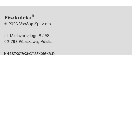
®
Fiszkoteka
© 2026 VocApp Sp. z o.o.
ul. Mielczarskiego 8 / 58
02-798 Warszawa, Polska
fiszkoteka@fiszkoteka.pl
NIP: 951 245 79 19
REGON: 369 727 696
Kontakt
O firmie
odezwij się do nas
o nas