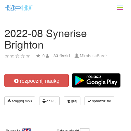
Toggl
naviga
2022-08 Synerise
Brighton
0
33 fiszki
MirabellaBurek
rozpocznij naukę
ściągnij mp3
drukuj
graj
sprawdź się