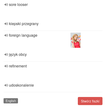
sore looser
kiepski przegrany
foreign language
język obcy
refinement
udoskonalenie
English
Stwórz fiszki