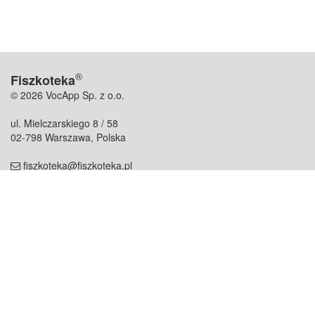
®
Fiszkoteka
© 2026 VocApp Sp. z o.o.
ul. Mielczarskiego 8 / 58
02-798 Warszawa, Polska
fiszkoteka@fiszkoteka.pl
NIP: 951 245 79 19
REGON: 369 727 696