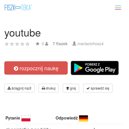
Toggl
naviga
youtube
0
7 fiszek
mariacichosz4
rozpocznij naukę
ściągnij mp3
drukuj
graj
sprawdź się
Pytanie
Odpowiedź