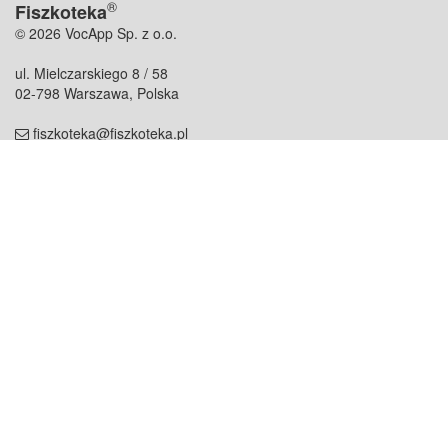
®
Fiszkoteka
© 2026 VocApp Sp. z o.o.
ul. Mielczarskiego 8 / 58
02-798 Warszawa, Polska
fiszkoteka@fiszkoteka.pl
NIP: 951 245 79 19
REGON: 369 727 696
Kontakt
O firmie
odezwij się do nas
o nas
współpraca
partnerzy
dla prasy
praca