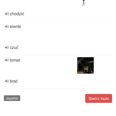
chodzić
siente
czuć
tomar
brać
español
Stwórz fiszki