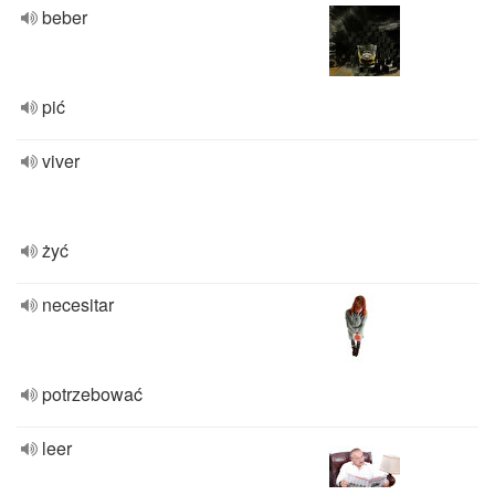
beber
pić
viver
żyć
necesitar
potrzebować
leer