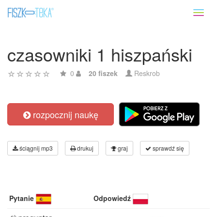
Toggl
naviga
czasowniki 1 hiszpański
0
20 fiszek
Reskrob
rozpocznij naukę
ściągnij mp3
drukuj
graj
sprawdź się
Pytanie
Odpowiedź