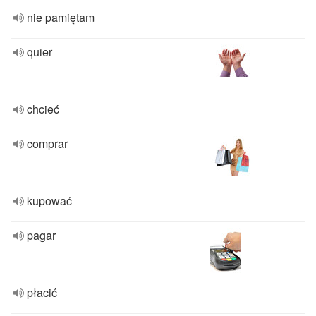
nie pamiętam
quier
chcieć
comprar
kupować
pagar
płacić